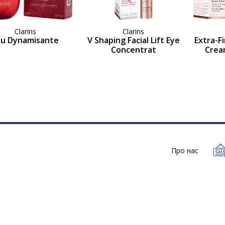
Clarins
Clarins
au Dynamisante
V Shaping Facial Lift Eye
Extra-F
Concentrat
Crea
Про нас