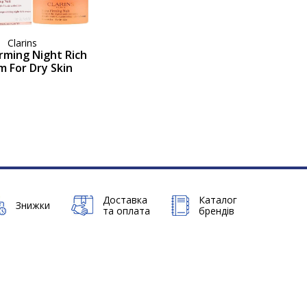
Clarins
irming Night Rich
m For Dry Skin
Доставка
Каталог
Знижки
та оплата
брендів