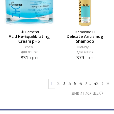
Gli Elementi
Keramine H
Acid Re-Equilibrating
Delicate Antismog
Cream pH5
Shampoo
крем
шампунь
для жінок
для жінок
831 грн
379 грн
1
2
3
4
5
6
7
...
42
ДИВИТИСЯ ЩЕ