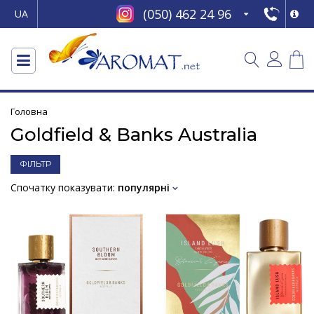
(050) 462 24 96
UA
Головна
Goldfield & Banks Australia
ФІЛЬТР
Спочатку показувати:
популярні