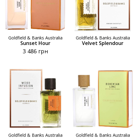
Goldfield & Banks Australia
Goldfield & Banks Australia
Sunset Hour
Velvet Splendour
3 486 грн
Goldfield & Banks Australia
Goldfield & Banks Australia