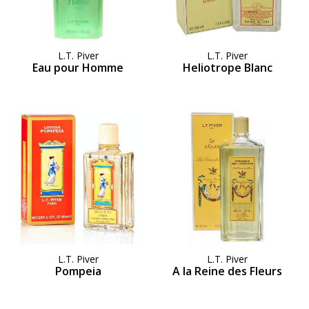
L.T. Piver
L.T. Piver
Eau pour Homme
Heliotrope Blanc
L.T. Piver
L.T. Piver
Pompeia
A la Reine des Fleurs