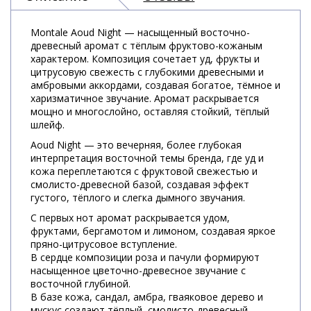
Montale Aoud Night — насыщенный восточно-
древесный аромат с тёплым фруктово-кожаным
характером. Композиция сочетает уд, фрукты и
цитрусовую свежесть с глубокими древесными и
амбровыми аккордами, создавая богатое, тёмное и
харизматичное звучание. Аромат раскрывается
мощно и многослойно, оставляя стойкий, тёплый
шлейф.
Aoud Night — это вечерняя, более глубокая
интерпретация восточной темы бренда, где уд и
кожа переплетаются с фруктовой свежестью и
смолисто-древесной базой, создавая эффект
густого, тёплого и слегка дымного звучания.
С первых нот аромат раскрывается удом,
фруктами, бергамотом и лимоном, создавая яркое
пряно-цитрусовое вступление.
В сердце композиции роза и пачули формируют
насыщенное цветочно-древесное звучание с
восточной глубиной.
В базе кожа, сандал, амбра, гваяковое дерево и
мускус создают тёплый, смолисто-древесный