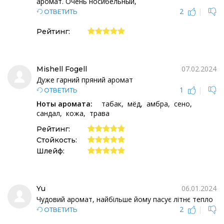
аромат. Очень носибельный,
2
|
ОТВЕТИТЬ
Рейтинг:
07.02.2024
Mishell Fogell
Дуже гарний пряний аромат
1
|
ОТВЕТИТЬ
Ноты аромата:
табак
мёд
амбра
сено
сандал
кожа
трава
Рейтинг:
Стойкость:
Шлейф:
06.01.2024
Yu
Чудовий аромат, найбільше йому пасує літнє тепло
2
|
ОТВЕТИТЬ