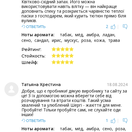
Квітково-східний запах. Його можна
використовувати навіть влітку — він найкраще
доповнить спеку та розкриється чарівністю теплої
пасіки з господарем, який курить тютюн прямо біля
вуликів.
2
|
ОТВЕТИТЬ
Ноты аромата:
табак
мёд
амбра
ладан
сено
сандал
ирис
мускус
роза
кожа
трава
Рейтинг:
Стойкость:
Шлейф:
18.08.2024
Татьяна Хрестина
Добре, що є пробники! дякую виробнику та сайту за
це! З їх допомогою можна вберегти себе від
розчарування та втрати коштів. Такий усіма
хвалений та улюблений Шергі - жахіття для мене.
Пробуйте! Тільки пробуйте самі, не слухайте оди
інших!
1
|
ОТВЕТИТЬ
Ноты аромата:
табак
мёд
амбра
сено
роза