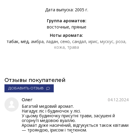
Дата выпуска: 2005 г.
Группа ароматов:
восточные
пряные
Ноты аромата:
табак
мёд
амбра
ладан
сено
сандал
ирис
мускус
роза
кожа
трава
Отзывы покупателей
ДОБАВИТЬ ОТЗЫВ
04.12.2024
Олег
Багатий медовий аромат.
Нагадує ліс і будиночок у лісі.
У цьому будиночку присутні трави, засушені й
огорнуті медовою вуаллю.
Аромат дуже насичений, відгукується також квітами
— трояндою, ірисом і тютюном.