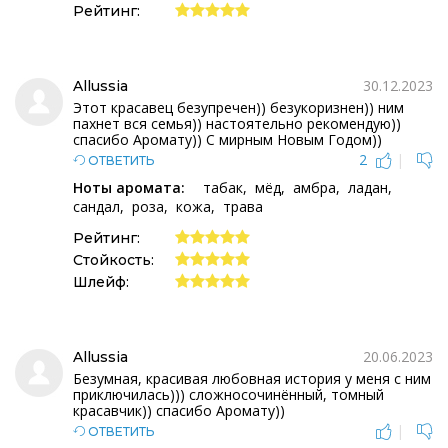
Рейтинг:
30.12.2023
Allussia
Этот красавец безупречен)) безукоризнен)) ним
пахнет вся семья)) настоятельно рекомендую))
спасибо Аромату)) С мирным Новым Годом))
2
|
ОТВЕТИТЬ
Ноты аромата:
табак
мёд
амбра
ладан
сандал
роза
кожа
трава
Рейтинг:
Стойкость:
Шлейф:
20.06.2023
Allussia
Безумная, красивая любовная история у меня с ним
приключилась))) сложносочинённый, томный
красавчик)) спасибо Аромату))
|
ОТВЕТИТЬ