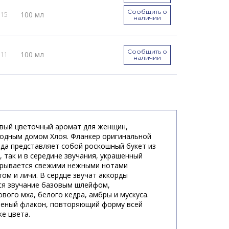
Сообщить о
100 мл
115
наличии
Сообщить о
100 мл
111
наличии
– новый цветочный аромат для женщин,
модным домом Хлоя. Фланкер оригинальной
ода представляет собой роскошный букет из
, так и в середине звучания, украшенный
крывается свежими нежными нотами
ом и личи. В сердце звучат аккорды
ся звучание базовым шлейфом,
вого мха, белого кедра, амбры и мускуса.
леный флакон, повторяющий форму всей
же цвета.