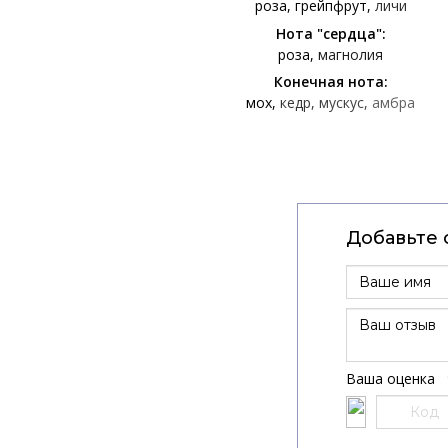
роза
грейпфрут
личи
Нота "сердца":
роза
магнолия
Конечная нота:
мох
кедр
мускус
амбра
Добавьте 
Ваша оценка