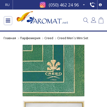
(050) 462 24 96
RU
Главная
Парфюмерия
Creed
Creed Men`s Mini Set