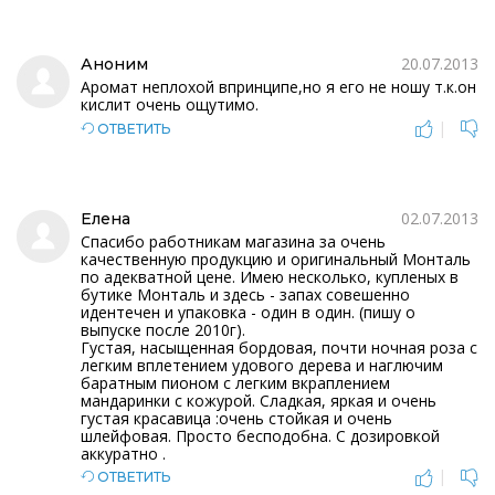
20.07.2013
Аноним
Аромат неплохой впринципе,но я его не ношу т.к.он
кислит очень ощутимо.
|
ОТВЕТИТЬ
02.07.2013
Елена
Спасибо работникам магазина за очень
качественную продукцию и оригинальный Монталь
по адекватной цене. Имею несколько, купленых в
бутике Монталь и здесь - запах совешенно
идентечен и упаковка - один в один. (пишу о
выпуске после 2010г).
Густая, насыщенная бордовая, почти ночная роза с
легким вплетением удового дерева и наглючим
баратным пионом с легким вкраплением
мандаринки с кожурой. Сладкая, яркая и очень
густая красавица :очень стойкая и очень
шлейфовая. Просто бесподобна. С дозировкой
аккуратно .
|
ОТВЕТИТЬ