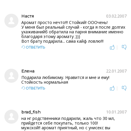
03.02.2007
Настя
Аромат просто нечто!!! Стойкий! ОООчень!
У меня был реальный случай - когда я после долгих
ухаживанийб обратила на парня внимание именно
благодаря этому аромату ;)))
Вот брату подарила... сама кайф ловлю!!!
|
ОТВЕТИТЬ
22.01.2007
Елена
Подарила любимому. Нравится и мне и ему!
Стойкость нормальная
|
ОТВЕТИТЬ
10.01.2007
brad_fish
на нг родственники подарили, жаль что 30 мл,
прийдется себе покупать, только 100!
мужской!! аромат приятный, но с унисекс вы