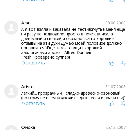
08.08.2008
Аля
А я вот взяла и заказала не тестив:(Чутье меня еще
ни разу не подводило,просто в поиск вписала
древесный и свежий,и оказалось,что хорошие
отзывы на эти духи.Думаю моей половихе должно
понравится:)Еще тем кто ищит хороший
аналогичный аромат-Alfred Dunheii
Fresh.Проверено,суппер!
|
ОТВЕТИТЬ
31.07.2008
Aristo
лёгкий... прозрачный... сладко-древесно-озоновый.
(поэтому не всем подходит... даже если и нравится))
|
ОТВЕТИТЬ
25.12.2007
Фиска