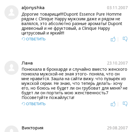
03.11.2007
aljonyshka
Дорогие товарищи!!!!Dupont Essence Pure Homme
рядом с Clinique Happy мужским даже и рядом не
валялся, это абсолютно разные ароматы! Dupont
древесный и не фруктовый, а Clinique Happy
цитрусовый и яркий!!!
|
ОТВЕТИТЬ
23.10.2007
Лана
Понюхала в броккарде и случайно вместо женского
понюхла мужской-не зная этого- поняла, что он
мне нравится. Зашла на сайти вижу. что пузырёк из
мужской серии. Не знаю, что теперь делать- хочу
его, но боюсь не будет ли он грубоват для меня? не
будет ли он портить мою женственность7
Посоветуйте пожайлуста!
|
ОТВЕТИТЬ
29.08.2007
Виктория