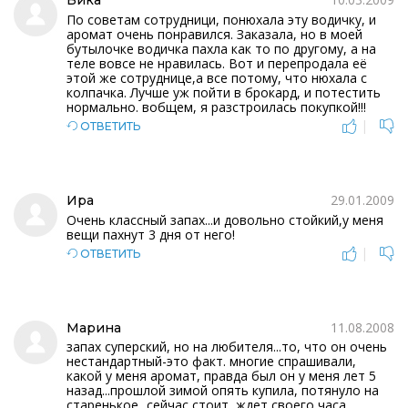
Вика
По советам сотрудници, понюхала эту водичку, и
аромат очень понравился. Заказала, но в моей
бутылочке водичка пахла как то по другому, а на
теле вовсе не нравилась. Вот и перепродала её
этой же сотруднице,а все потому, что нюхала с
колпачка. Лучше уж пойти в брокард, и потестить
нормально. вобщем, я разстроилась покупкой!!!
|
ОТВЕТИТЬ
29.01.2009
Ира
Очень классный запах...и довольно стойкий,у меня
вещи пахнут 3 дня от него!
|
ОТВЕТИТЬ
11.08.2008
Марина
запах суперский, но на любителя...то, что он очень
нестандартный-это факт. многие спрашивали,
какой у меня аромат, правда был он у меня лет 5
назад...прошлой зимой опять купила, потянуло на
старенькое...сейчас стоит, ждет своего часа...