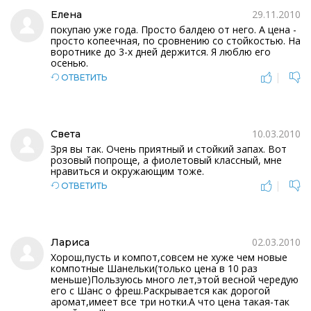
29.11.2010
Елена
покупаю уже года. Просто балдею от него. А цена -
просто копеечная, по сровнению со стойкостью. На
воротнике до 3-х дней держится. Я люблю его
осенью.
|
ОТВЕТИТЬ
10.03.2010
Света
Зря вы так. Очень приятный и стойкий запах. Вот
розовый попроще, а фиолетовый классный, мне
нравиться и окружающим тоже.
|
ОТВЕТИТЬ
02.03.2010
Лариса
Хорош,пусть и компот,совсем не хуже чем новые
компотные Шанельки(только цена в 10 раз
меньше)Пользуюсь много лет,этой весной чередую
его с Шанс о фреш.Раскрывается как дорогой
аромат,имеет все три нотки.А что цена такая-так