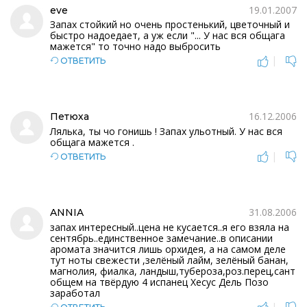
19.01.2007
eve
Запах стойкий но очень простенький, цветочный и
быстро надоедает, а уж если "... У нас вся общага
мажется" то точно надо выбросить
|
ОТВЕТИТЬ
16.12.2006
Петюха
Лялька, ты чо гонишь ! Запах ульотный. У нас вся
общага мажется .
|
ОТВЕТИТЬ
31.08.2006
ANNIA
запах интересный..цена не кусается..я его взяла на
сентябрь..единственное замечание..в описании
аромата значится лишь орхидея, а на самом деле
тут ноты свежести ,зелёный лайм, зелёный банан,
магнолия, фиалка, ландыш,тубероза,роз.перец,сант
общем на твёрдую 4 испанец Хесус Дель Позо
заработал
|