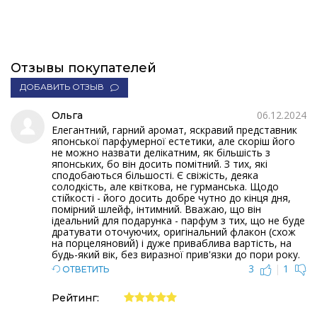
Отзывы покупателей
ДОБАВИТЬ ОТЗЫВ
06.12.2024
Ольга
Елегантний, гарний аромат, яскравий представник
японської парфумерної естетики, але скоріш його
не можно назвати делікатним, як більшість з
японських, бо він досить помітний. З тих, які
сподобаються більшості. Є свіжість, деяка
солодкість, але квіткова, не гурманська. Щодо
стійкості - його досить добре чутно до кінця дня,
помірний шлейф, інтимний. Вважаю, що він
ідеальний для подарунка - парфум з тих, що не буде
дратувати оточуючих, оригінальний флакон (схож
на порцеляновий) і дуже приваблива вартість, на
будь-який вік, без виразної прив'язки до пори року.
3
|
1
ОТВЕТИТЬ
Рейтинг: