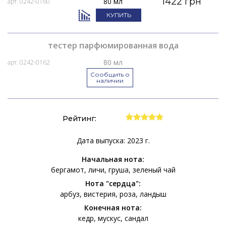
1422 грн
80 мл
арт. 0242-0160
КУПИТЬ
тестер парфюмированная вода
80 мл
арт. 0242-0162
Сообщить о
наличии
Рейтинг:
Дата выпуска: 2023 г.
Начальная нота:
бергамот
личи
груша
зеленый чай
Нота "сердца":
арбуз
вистерия
роза
ландыш
Конечная нота:
кедр
мускус
сандал