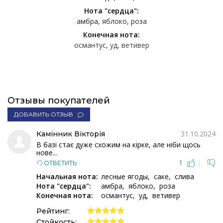
Нота "сердца":
амбра
яблоко
роза
Конечная нота:
османтус
уд
ветивер
Отзывы покупателей
ДОБАВИТЬ ОТЗЫВ
31.10.2024
Камінник Вікторія
В базі стає дуже схожим на кірке, але ніби щось
нове...
1
|
ОТВЕТИТЬ
Начальная нота:
лесные ягоды
саке
слива
Нота "сердца":
амбра
яблоко
роза
Конечная нота:
османтус
уд
ветивер
Рейтинг:
Стойкость: