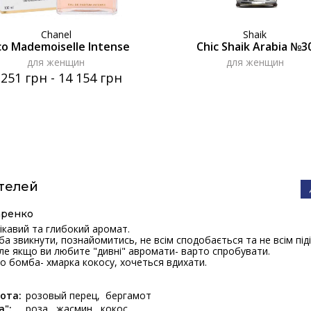
Chanel
Shaik
o Mademoiselle Intense
Chic Shaik Arabia №3
для женщин
для женщин
 251 грн
-
14 154 грн
телей
аренко
ікавий та глибокий аромат.
а звикнути, познайомитись, не всім сподобається та не всім піді
Але якщо ви любите "дивні" авромати- варто спробувати.
 бомба- хмарка кокосу, хочеться вдихати.
ота:
розовый перец
бергамот
а":
роза
жасмин
кокос