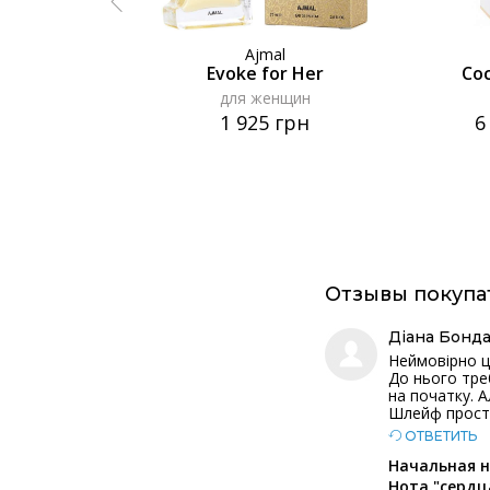
Ajmal
Evoke for Her
Coc
для женщин
1 925 грн
6
Отзывы покупа
Діана Бонд
Неймовірно ц
До нього треб
на початку. 
Шлейф просто
ОТВЕТИТЬ
Начальная н
Нота "сердц