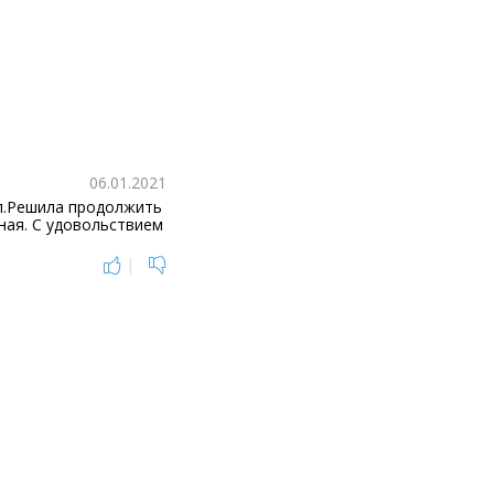
06.01.2021
ил.Решила продолжить
ная. С удовольствием
|