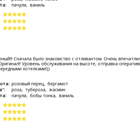
та:
пачули
ваниль
ный!!! Сначала было знакомство с отливантом. Очень впечатл
Оригинал!! Уровень обслуживания на высоте, отправка оператив
чередными хотелками!))
ота:
розовый перец
бергамот
а":
роза
тубероза
жасмин
та:
пачули
бобы тонка
ваниль