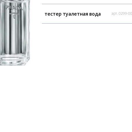
тестер туалетная вода
арт. 0299-0