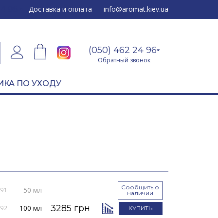
24 96
Доставка и оплата
info@aromat.kiev.ua
(050) 462 24 96
Обратный звонок
ИКА ПО УХОДУ
Сообщить о
50 мл
091
наличии
3285 грн
100 мл
092
КУПИТЬ