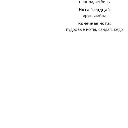
нероли
имбирь
Нота "сердца":
ирис
амбра
Конечная нота:
пудровые ноты
сандал
кедр