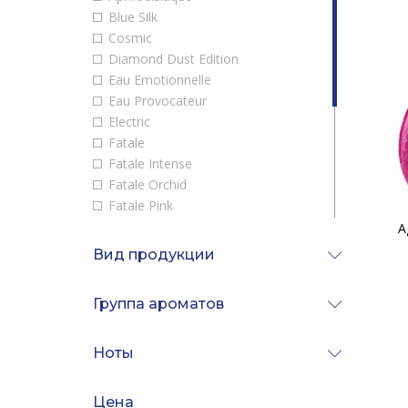
Alghabra Parfums
Blue Silk
Alyson Oldoini
Cosmic
Amouage
Diamond Dust Edition
Angel Schlesser
Eau Emotionnelle
Anna Sui
Eau Provocateur
Annayake
Electric
Annick Goutal
Fatale
Antonio Banderas
Fatale Intense
Aquolina
Fatale Orchid
Arabesque Perfumes
Fatale Pink
Aramis
L'Agent
A
Ariana Grande
L'Agent Eau Provocateur
Вид продукции
Armaf
Lace
Armand Basi
Lace Noir
ArteOlfatto
Группа ароматов
Maitresse
Asgharali
Miss AP
Atelier Cologne
Petale Noir
Ноты
Atelier des Ors
Pure Aphrodisiaque
Atkinsons
Strip
Цена
Attar Collection