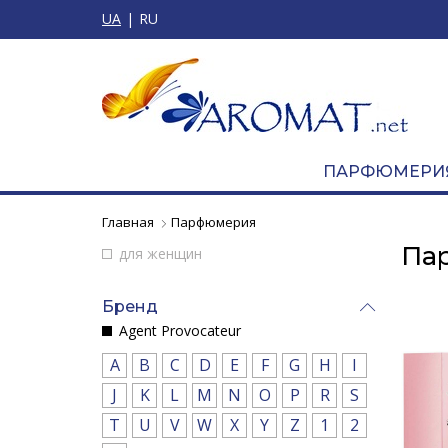
UA
RU
ПАРФЮМЕРИ
Главная
Парфюмерия
Па
для женщин
Бренд
Agent Provocateur
A
B
C
D
E
F
G
H
I
J
K
L
M
N
O
P
R
S
T
U
V
W
X
Y
Z
1
2