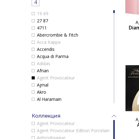
4
19-69
27 87
A
Dia
4711
Abercrombie & Fitch
Acca Kappa
Accendis
Acqua di Parma
Adidas
Afnan
Agent Provocateur
Ajmal
Akro
Al Haramain
Alaia Paris
Alex Simone
Коллекция
A
Alexander McQueen
Agent Provocateur
Alexandre.J
Agent Provocateur Edition Porcelain
Alfred Dunhill
Aphrodisiaque