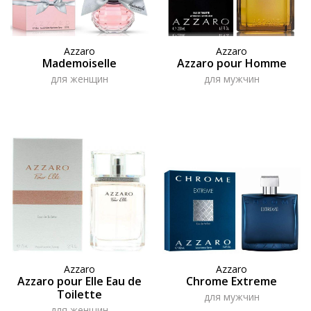
Azzaro
Azzaro
Mademoiselle
Azzaro pour Homme
для женщин
для мужчин
Azzaro
Azzaro
Azzaro pour Elle Eau de
Chrome Extreme
Toilette
для мужчин
для женщин