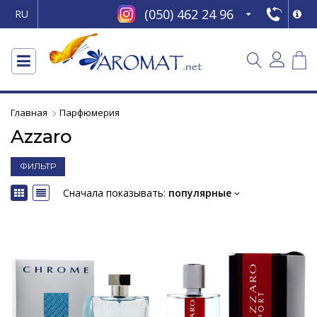
(050) 462 24 96
RU
Главная
Парфюмерия
Azzaro
ФИЛЬТР
Сначала показывать:
популярные