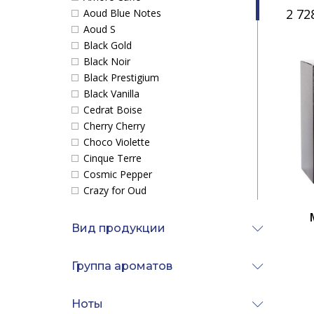
Alexandre.J
2 72
Aoud Blue Notes
Alfred Dunhill
Aoud S
Alghabra Parfums
Black Gold
Alyson Oldoini
Black Noir
Amouage
Black Prestigium
Angel Schlesser
Black Vanilla
Anna Sui
Cedrat Boise
Annayake
Cherry Cherry
Annick Goutal
Choco Violette
Antonio Banderas
Cinque Terre
Aquolina
Cosmic Pepper
Arabesque Perfumes
Crazy for Oud
Aramis
Eternal Wood
Ariana Grande
Feminity
Вид продукции
Armaf
Fig Me Up
Armand Basi
French Riviera
ArteOlfatto
Группа ароматов
Hindu Kush
Asgharali
Holidays
Atelier Cologne
Instant Crush
Ноты
Atelier des Ors