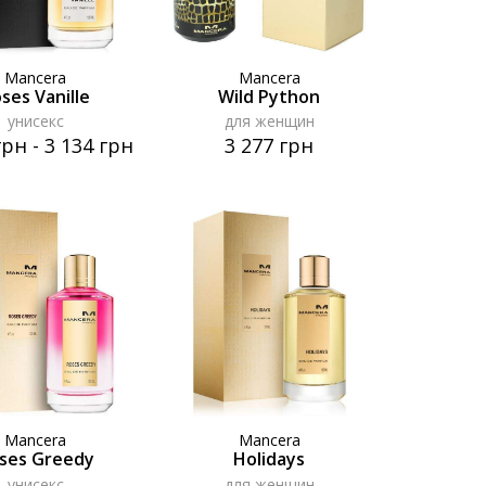
Mancera
Mancera
ses Vanille
Wild Python
унисекс
для женщин
грн
-
3 134 грн
3 277 грн
Mancera
Mancera
ses Greedy
Holidays
унисекс
для женщин