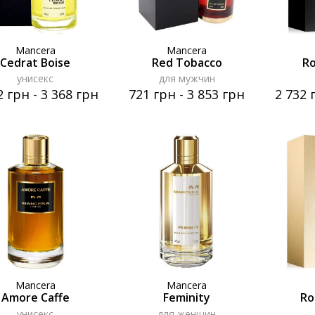
Mancera
Mancera
Cedrat Boise
Red Tobacco
Ro
унисекс
для мужчин
2 грн
-
3 368 грн
721 грн
-
3 853 грн
2 732 
Mancera
Mancera
Amore Caffe
Feminity
Ro
унисекс
для женщин