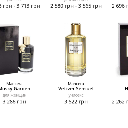
8 грн
-
3 713 грн
2 580 грн
-
3 565 грн
2 696 
Mancera
Mancera
Musky Garden
Vetiver Sensuel
H
для женщин
унисекс
3 286 грн
3 522 грн
2 262 