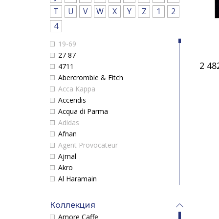
T
U
V
W
X
Y
Z
1
2
4
19-69
27 87
2 48
4711
Abercrombie & Fitch
Acca Kappa
Accendis
Acqua di Parma
Adidas
Afnan
Agent Provocateur
Ajmal
Akro
Al Haramain
Alaia Paris
Alex Simone
Коллекция
Alexander McQueen
Amore Caffe