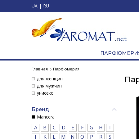
UA
RU
ПАРФЮМЕРИ
Главная
Парфюмерия
Па
для женщин
для мужчин
унисекс
Бренд
Mancera
A
B
C
D
E
F
G
H
I
J
K
L
M
N
O
P
R
S