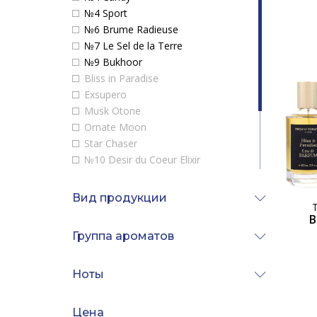
Alghabra Parfums
№4 Sport
Alyson Oldoini
№6 Brume Radieuse
Amouage
№7 Le Sel de la Terre
Angel Schlesser
№9 Bukhoor
Anna Sui
Bliss in Paradise
Annayake
Exsupero
Annick Goutal
Musk Otone
Antonio Banderas
Ornate Moon
Aquolina
Star Chaser
Arabesque Perfumes
№10 Desir du Coeur Elixir
Aramis
№11 Super Amber
Ariana Grande
№12 Oud Douze
Вид продукции
Armaf
№4 Apres l'Amour Elixir
Armand Basi
B
№4 Neon
ArteOlfatto
Группа ароматов
№5 Frenesie
Asgharali
Atelier Cologne
Ноты
Atelier des Ors
Atkinsons
Цена
Attar Collection