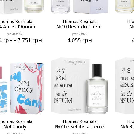
Thomas Kosmala
Thomas Kosmala
Th
 Apres l'Amour
№10 Desir du Coeur
№
унисекс
унисекс
4 грн
-
7 751 грн
4 055 грн
Thomas Kosmala
Thomas Kosmala
Th
№4 Candy
№7 Le Sel de la Terre
№6 B
унисекс
унисекс