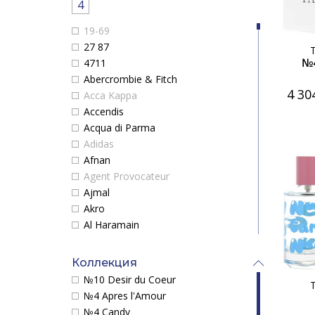
4
19-69
27 87
№4
4711
Abercrombie & Fitch
4 30
Acca Kappa
Accendis
Acqua di Parma
Adidas
Afnan
Agent Provocateur
Ajmal
Akro
Al Haramain
Alaia Paris
Alex Simone
Коллекция
Alexander McQueen
№10 Desir du Coeur
Alexandre.J
№4 Apres l'Amour
Alfred Dunhill
№4 Candy