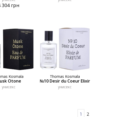
4 304 грн
omas Kosmala
Thomas Kosmala
usk Otone
№10 Desir du Coeur Elixir
унисекс
унисекс
1
2