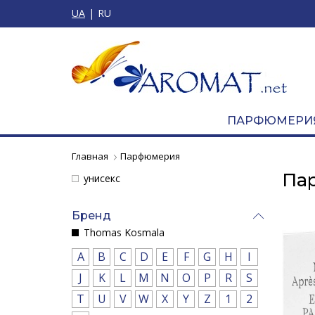
UA
RU
ПАРФЮМЕРИ
Главная
Парфюмерия
Па
унисекс
Бренд
Thomas Kosmala
A
B
C
D
E
F
G
H
I
J
K
L
M
N
O
P
R
S
T
U
V
W
X
Y
Z
1
2