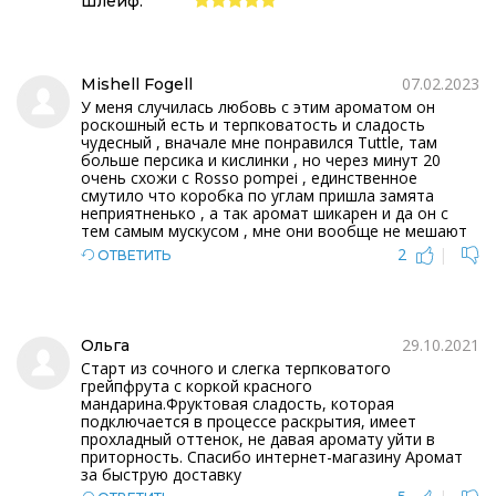
Шлейф:
07.02.2023
Mishell Fogell
У меня случилась любовь с этим ароматом он
роскошный есть и терпковатость и сладость
чудесный , вначале мне понравился Tuttle, там
больше персика и кислинки , но через минут 20
очень схожи с Rosso pompei , единственное
смутило что коробка по углам пришла замята
неприятненько , а так аромат шикарен и да он с
тем самым мускусом , мне они вообще не мешают
2
|
ОТВЕТИТЬ
29.10.2021
Ольга
Старт из сочного и слегка терпковатого
грейпфрута с коркой красного
мандарина.Фруктовая сладость, которая
подключается в процессе раскрытия, имеет
прохладный оттенок, не давая аромату уйти в
приторность. Спасибо интернет-магазину Аромат
за быструю доставку