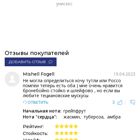
унисекс
Отзывы покупателей
ДОБАВИТЬ ОТЗЫВ
19.04.2023
Mishell Fogell
Не могла определиться хочу тутли или Россо
помпеи теперь есть оба ) мне очень нравится
бронебойно стойко и шлейфово , но если вы
любите тециановские мускусы
3
|
ОТВЕТИТЬ
Начальная нота:
грейпфрут
Нота "сердца":
жасмин
тубероза
амбра
Рейтинг:
Стойкость: