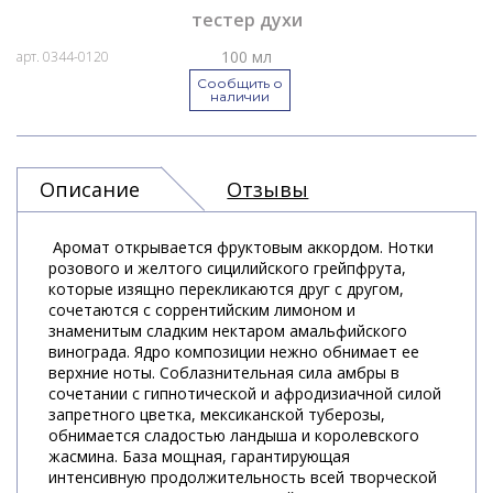
тестер духи
100 мл
арт. 0344-0120
Сообщить о
наличии
Описание
Отзывы
Аромат открывается фруктовым аккордом. Нотки
розового и желтого сицилийского грейпфрута,
которые изящно перекликаются друг с другом,
сочетаются с соррентийским лимоном и
знаменитым сладким нектаром амальфийского
винограда. Ядро композиции нежно обнимает ее
верхние ноты. Соблазнительная сила амбры в
сочетании с гипнотической и афродизиачной силой
запретного цветка, мексиканской туберозы,
обнимается сладостью ландыша и королевского
жасмина. База мощная, гарантирующая
интенсивную продолжительность всей творческой