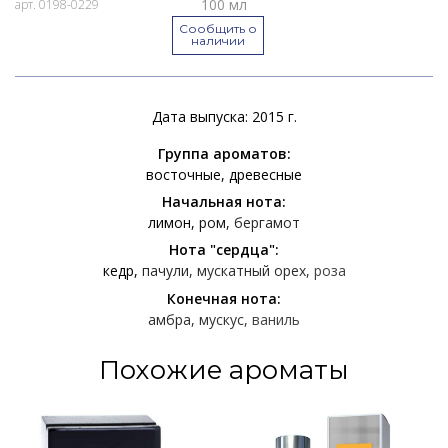
100 мл
арт. 0198-0229
Сообщить о
наличии
Дата выпуска: 2015 г.
Группа ароматов:
восточные
древесные
Начальная нота:
лимон
ром
бергамот
Нота "сердца":
кедр
пачули
мускатный орех
роза
Конечная нота:
амбра
мускус
ваниль
Похожие ароматы