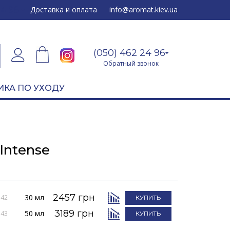
24 96
Доставка и оплата
info@aromat.kiev.ua
(050) 462 24 96
Обратный звонок
ИКА ПО УХОДУ
 Intense
2457 грн
30 мл
042
КУПИТЬ
3189 грн
50 мл
043
КУПИТЬ