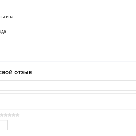
льсина
ода
свой отзыв