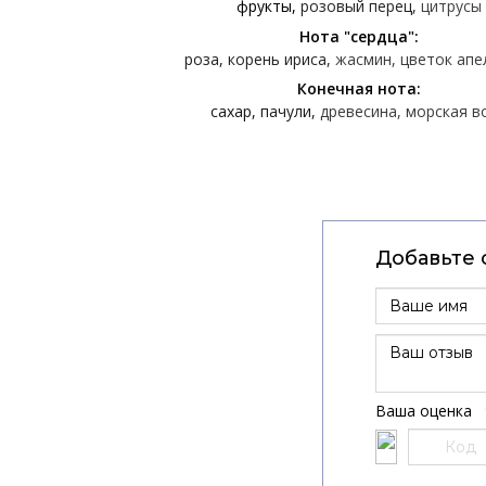
фрукты
розовый перец
цитрусы
Нота "сердца":
роза
корень ириса
жасмин
цветок апе
Конечная нота:
сахар
пачули
древесина
морская в
Добавьте 
Ваша оценка