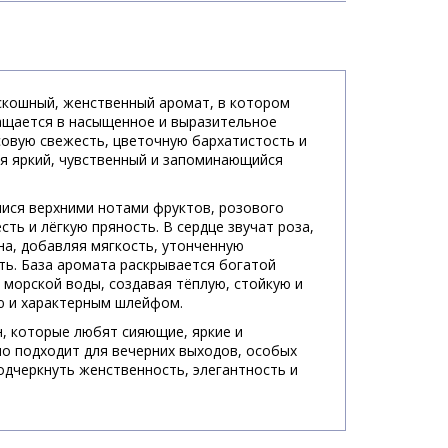
роскошный, женственный аромат, в котором
ащается в насыщенное и выразительное
совую свежесть, цветочную бархатистость и
ая яркий, чувственный и запоминающийся
ися верхними нотами фруктов, розового
сть и лёгкую пряность. В сердце звучат роза,
на, добавляя мягкость, утонченную
ть. База аромата раскрывается богатой
и морской воды, создавая тёплую, стойкую и
ю и характерным шлейфом.
н, которые любят сияющие, яркие и
о подходит для вечерних выходов, особых
одчеркнуть женственность, элегантность и