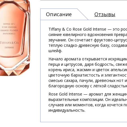
Описание
Отзывы
Tiffany & Co Rose Gold Intense — это 
сияние ювелирного вдохновения превр
звучание. Он сочетает фруктово-цитру
тёплую сладко-древесную базу, создав
шлейф.
Начало аромата открывается искрящим
перца и цитрусов, даря бодрость, свеже
корень ириса, жасмин и цветок апельси
цветочную бархатистость и элегантнос
смесью сахара, пачули, древесных нот 
благородную основу с лёгкой сладость
Rose Gold Intense — аромат для женщи
выразительные композиции. Он идеальн
случаев или моментов, когда хочется п
индивидуальность.