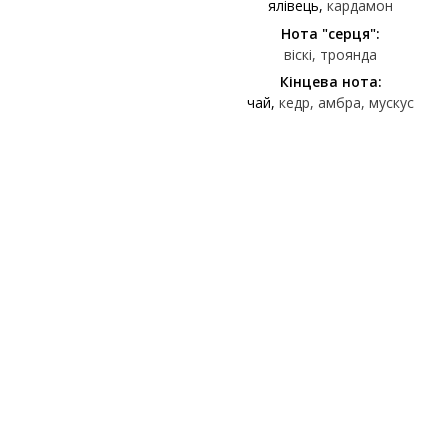
ялівець
кардамон
Нота "серця":
віскі
троянда
Кінцева нота:
чай
кедр
амбра
мускус