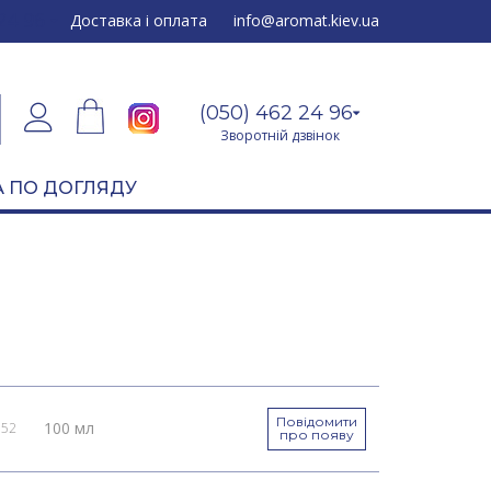
24 96
Доставка і оплата
info@aromat.kiev.ua
(050) 462 24 96
Зворотній дзвінок
 ПО ДОГЛЯДУ
Повідомити
100 мл
052
про появу