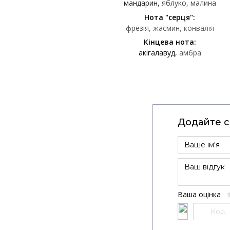
мандарин
яблуко
малина
Нота "серця":
фрезія
жасмин
конвалія
Кінцева нота:
акігалавуд
амбра
Додайте св
Ваша оцінка