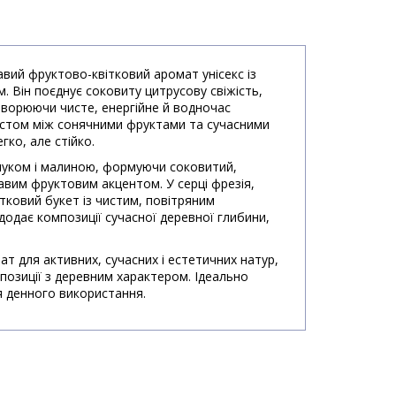
вий фруктово-квітковий аромат унісекс із
 Він поєднує соковиту цитрусову свіжість,
 створюючи чисте, енергійне й водночас
астом між сонячними фруктами та сучасними
ко, але стійко.
уком і малиною, формуючи соковитий,
равим фруктовим акцентом. У серці фрезія,
тковий букет із чистим, повітряним
додає композиції сучасної деревної глибини,
т для активних, сучасних і естетичних натур,
мпозиції з деревним характером. Ідеально
ля денного використання.