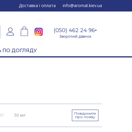
24 96
Доставка і оплата
info@aromat.kiev.ua
(050) 462 24 96
Зворотній дзвінок
 ПО ДОГЛЯДУ
Повідомити
50 мл
001
про появу