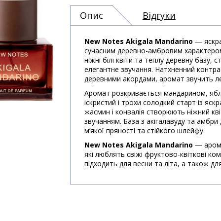
Опис
Відгуки
New Notes Akigala Mandarino
— яскра
сучасним деревно-амбровим характером.
ніжні білі квіти та теплу деревну базу,
елегантне звучання. Натхненний контр
деревними акордами, аромат звучить лег
Аромат розкривається мандарином, ябл
іскристий і трохи солодкий старт із яск
жасмин і конвалія створюють ніжний кві
звучанням. База з акігалавуду та амбри 
м’якої пряності та стійкого шлейфу.
New Notes Akigala Mandarino
— арома
які люблять свіжі фруктово-квіткові ко
підходить для весни та літа, а також д