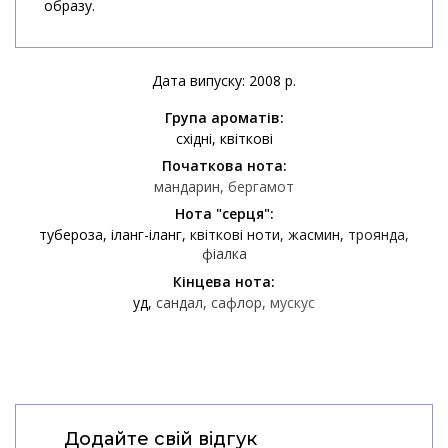
образу.
Дата випуску: 2008 р.
Група ароматів:
східні
квіткові
Початкова нота:
мандарин
бергамот
Нота "серця":
тубероза
іланг-іланг
квіткові ноти
жасмин
троянда
фіалка
Кінцева нота:
уд
сандал
сафлор
мускус
Додайте свій відгук