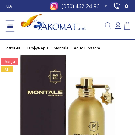
(050) 462 24 96
UA
Головна
Парфумерія
Montale
Aoud Blossom
Акція
Хіт