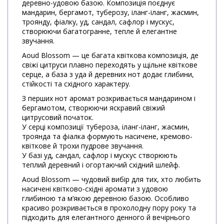
деревно-удовою базою. Композиція поєднує
мандарин, бергамот, туберозу, іланг-іланг, жасмин,
троянду, фіалку, уд, сандал, сафлор і мускус,
створюючи багатогранне, тепле й елегантне
звучання.
Aoud Blossom — це багата квіткова композиція, де
свіжі цитруси плавно переходять у щільне квіткове
серце, а база з уда й деревних нот додає глибини,
стійкості та східного характеру.
З перших нот аромат розкривається мандарином і
бергамотом, створюючи яскравий свіжий
цитрусовий початок.
У серці композиції тубероза, іланг-іланг, жасмин,
троянда та фіалка формують насичене, кремово-
квіткове й трохи пудрове звучання.
У базі уд, сандал, сафлор і мускус створюють
теплий деревний і огортаючий східний шлейф.
Aoud Blossom — чудовий вибір для тих, хто любить
насичені квітково-східні аромати з удовою
глибиною та м’якою деревною базою. Особливо
красиво розкривається в прохолодну пору року та
підходить для елегантного денного й вечірнього