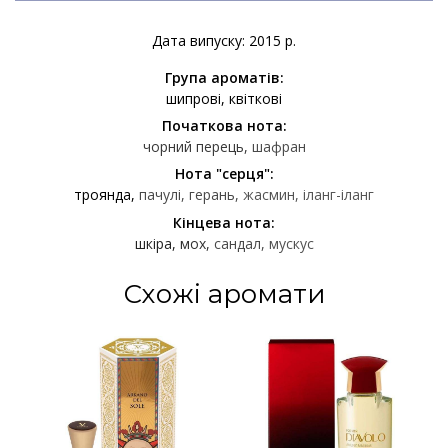
Дата випуску: 2015 р.
Група ароматів:
шипрові
квіткові
Початкова нота:
чорний перець
шафран
Нота "серця":
троянда
пачулі
герань
жасмин
іланг-іланг
Кінцева нота:
шкіра
мох
сандал
мускус
Схожі аромати