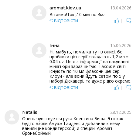
13.04.2026
aromat.kiev.ua
Bітаємо!Так ,10 міні по 4мл.
|
ВІДПОВІСТИ
15.06.2026
Інна
Ні, мабуть, помилка тут в описі, бо
пробники цієї серії складають 1,2 мл =
0.04 oz. Це я з інформації на пакуванні
мініатюри зараз цитую. Також в світі
існують по 10 мл флакони цієї серії
Клоуи - але вони йдуть сетом по 5 у
наборі Діскавері, та дуже рідко окремо.
|
ВІДПОВІСТИ
28.12.2025
Natalis
Очень чувствуется рука Квентина Биша. Это как
будто взяли Амуаж Гайденс и добавили к нему
ванили (не кондитерской) и специй. Аромат
бронебойный.