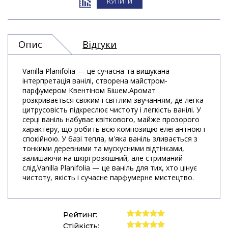
КУПИТИ
Опис
Відгуки
Vanilla Planifolia — це сучасна та вишукана
інтерпретація ванілі, створена майстром-
парфумером Квентіном Бішем.Аромат
розкривається свіжим і світлим звучанням, де легка
цитрусовість підкреслює чистоту і легкість ванілі. У
серці ваніль набуває квіткового, майже прозорого
характеру, що робить всю композицію елегантною і
спокійною. У базі тепла, м'яка ваніль зливається з
тонкими деревними та мускусними відтінками,
залишаючи на шкірі розкішний, але стриманий
слід.Vanilla Planifolia — це ваніль для тих, хто цінує
чистоту, якість і сучасне парфумерне мистецтво.
Рейтинг:
Стійкість: