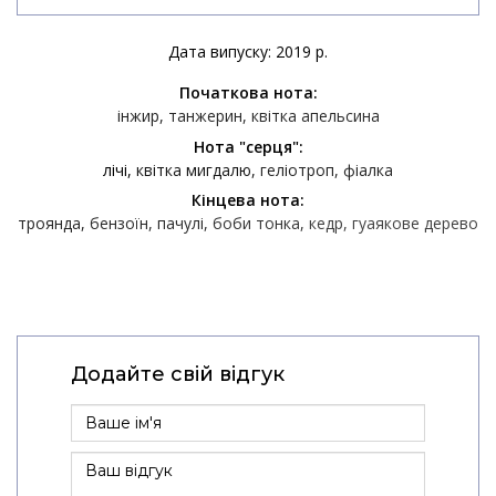
Дата випуску: 2019 р.
Початкова нота:
інжир
танжерин
квітка апельсина
Нота "серця":
лічі
квітка мигдалю
геліотроп
фіалка
Кінцева нота:
троянда
бензоїн
пачулі
боби тонка
кедр
гуаякове дерево
Додайте свій відгук