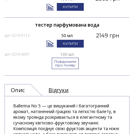
КУПИТИ
тестер парфумована вода
2149 грн
50 мл
арт. 0219-0113
КУПИТИ
100 мл
арт. 0219-0097
Повідомити
про появу
Опис
Відгуки
Ballerina No 5 — це вишуканий і багатогранний
аромат, натхненний грацією та легкістю балету, в
якому троянда розкривається в елегантному та
сучасному квітково-фруктовому звучанні.
Композиція поєднує свіжі фруктові акценти та ніжні