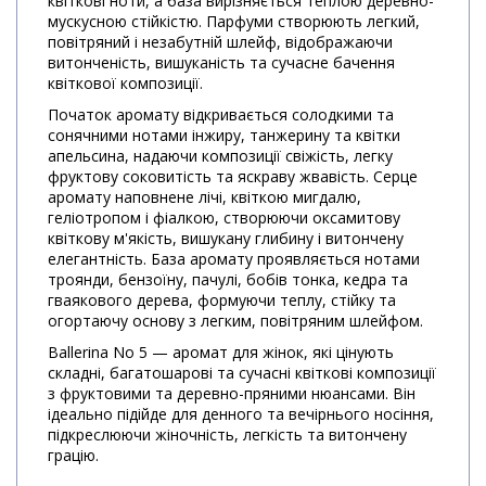
квіткові ноти, а база вирізняється теплою деревно-
мускусною стійкістю. Парфуми створюють легкий,
повітряний і незабутній шлейф, відображаючи
витонченість, вишуканість та сучасне бачення
квіткової композиції.
Початок аромату відкривається солодкими та
сонячними нотами інжиру, танжерину та квітки
апельсина, надаючи композиції свіжість, легку
фруктову соковитість та яскраву жвавість. Серце
аромату наповнене лічі, квіткою мигдалю,
геліотропом і фіалкою, створюючи оксамитову
квіткову м'якість, вишукану глибину і витончену
елегантність. База аромату проявляється нотами
троянди, бензоїну, пачулі, бобів тонка, кедра та
гваякового дерева, формуючи теплу, стійку та
огортаючу основу з легким, повітряним шлейфом.
Ballerina No 5 — аромат для жінок, які цінують
складні, багатошарові та сучасні квіткові композиції
з фруктовими та деревно-пряними нюансами. Він
ідеально підійде для денного та вечірнього носіння,
підкреслюючи жіночність, легкість та витончену
грацію.