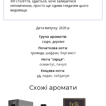
XIV століття, здається, хоче залишитися
непоміченою, просто ще одним глядачем цього
видовища.
Дата випуску: 2020 р.
Група ароматів:
східні
деревні
Початкова нота:
троянда
шафран
бергамот
Нота "серця":
османтус
пачулі
Кінцева нота:
уд
ладан
лабданум
Схожі аромати