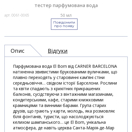
тестер парфумована вода
50 мл
арт. 0061-0065
Повідомити
про появу
Опис
Відгуки
Парфумована вода El Born від CARNER BARCELONA
натхненна звивистими брукованими вуличками, що
плавно переходять у старовинні кам’яні стіни
середньовіччя… свідком історії Барселони. Рослини
та квіти спадають з крихітних прикрашених
балконів, сусідствуючи з вінтажними магазинами,
кондитерськими, кафе, старими книжковими
крамницями та винними барами. Група старих
друзів, що грають у карти, молодь, яка розмовляє
біля фонтанів, туристи, що насолоджуються
келихом шампанського… це El Born, унікальна
атмосфера, де навіть церква Санта-Марія-де-Мар