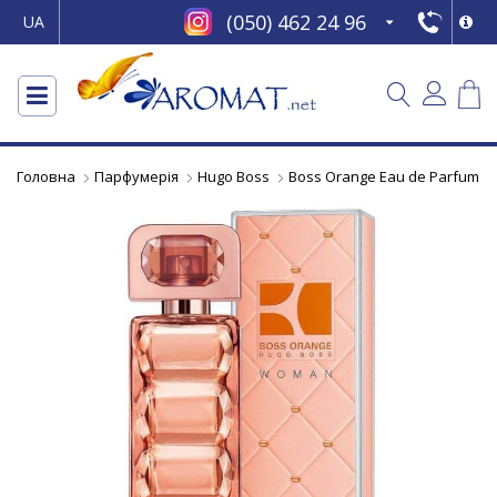
(050) 462 24 96
UA
Головна
Парфумерія
Hugo Boss
Boss Orange Eau de Parfum