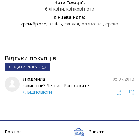
Нота "серця":
білі квіти
квіткові ноти
Кінцева нота:
крем-брюле
ваніль
сандал
оливкове дерево
Відгуки покупців
ДОДАТИ ВІДГУК
05.07.2013
Людмила
какие они? Летние. Расскажите
|
ВІДПОВІСТИ
Про нас
Знижки