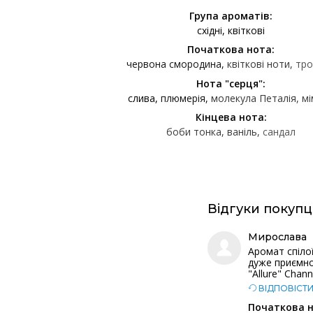
Група ароматів:
східні
квіткові
Початкова нота:
червона смородина
квіткові ноти
тро
Нота "серця":
слива
плюмерія
молекула Петалія
мі
Кінцева нота:
боби тонка
ваніль
сандал
Відгуки покупц
Мирослава
Аромат спілої
дуже приємно!
"Allure" Chann
ВІДПОВІСТ
Початкова н