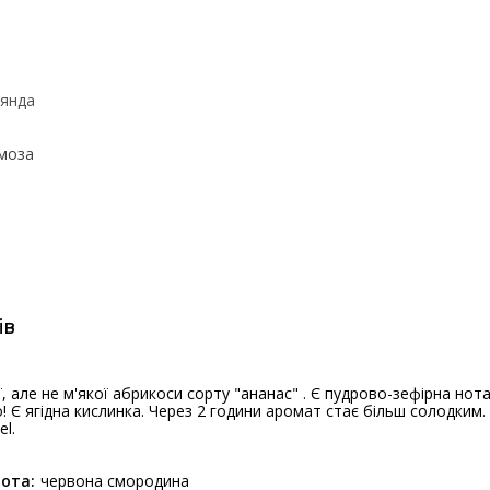
янда
моза
ів
, але не м'якої абрикоси сорту "ананас" . Є пудрово-зефірна но
 Є ягідна кислинка. Через 2 години аромат стає більш солодким. 
el.
И
ота:
червона смородина