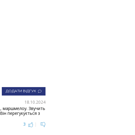
ДОДАТИ ВІДГУК
18.10.2024
та, маршмелоу. Звучить
Він перегукується з
3
|