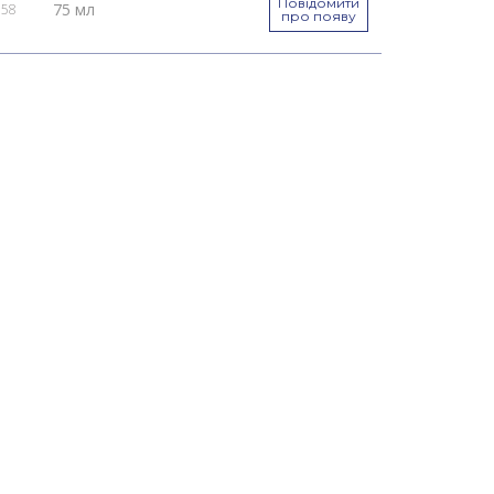
Повідомити
75 мл
058
про появу