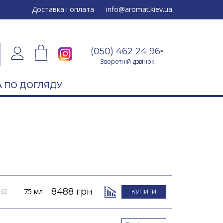
24 96
Доставка і оплата
info@aromat.kiev.ua
(050) 462 24 96
Зворотній дзвінок
 ПО ДОГЛЯДУ
8488 грн
75 мл
062
КУПИТИ