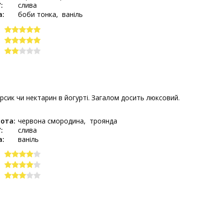
:
слива
а:
боби тонка
ваніль
рсик чи нектарин в йогурті. Загалом досить люксовий.
И
ота:
червона смородина
троянда
:
слива
а:
ваніль