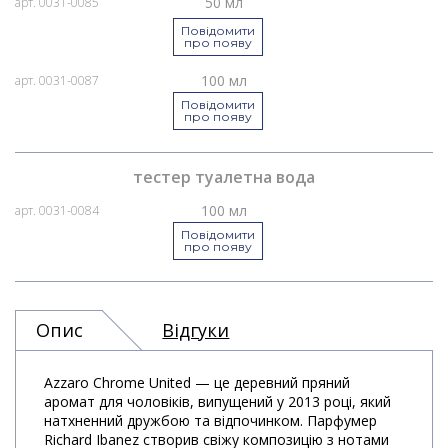
50 мл
арт. 0031-0085
Повідомити
про появу
100 мл
арт. 0031-0087
Повідомити
про появу
тестер туалетна вода
100 мл
арт. 0031-0084
Повідомити
про появу
Опис
Відгуки
Azzaro Chrome United — це деревний пряний
аромат для чоловіків, випущений у 2013 році, який
натхненний дружбою та відпочинком. Парфумер
Richard Ibanez створив свіжу композицію з нотами