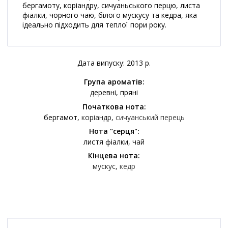
бергамоту, коріандру, сичуаньського перцю, листа
фіалки, чорного чаю, білого мускусу та кедра, яка
ідеально підходить для теплої пори року.
Дата випуску: 2013 р.
Група ароматів:
деревні
пряні
Початкова нота:
бергамот
коріандр
сичуанський перець
Нота "серця":
листя фіалки
чай
Кінцева нота:
мускус
кедр