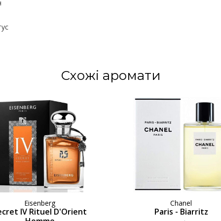
н
тус
Схожі аромати
Eisenberg
Chanel
ecret IV Rituel D'Orient
Paris - Biarritz
Homme