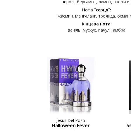
неролі
бергамот
лимон
апельси
Нота "серця":
жасмин
іланг-іланг
троянда
осман
Кінцева нота:
ваніль
мускус
пачулі
амбра
Jesus Del Pozo
Halloween Fever
S