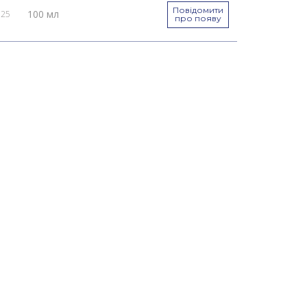
Повідомити
100 мл
025
про появу