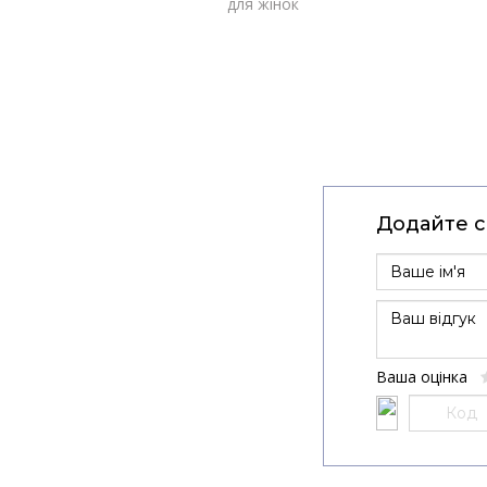
для жінок
Додайте св
Ваша оцінка