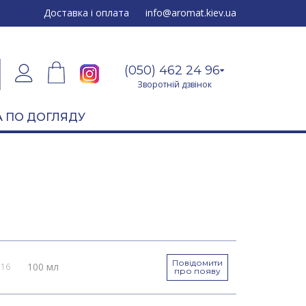
24 96
Доставка і оплата
info@aromat.kiev.ua
(050) 462 24 96
Зворотній дзвінок
 ПО ДОГЛЯДУ
Повідомити
100 мл
016
про появу