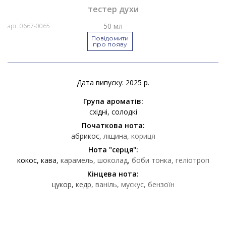
тестер духи
50 мл
арт. 0667-0065
Повідомити
про появу
Дата випуску: 2025 р.
Група ароматів:
східні
солодкі
Початкова нота:
абрикос
ліщина
кориця
Нота "серця":
кокос
кава
карамель
шоколад
боби тонка
геліотроп
Кінцева нота:
цукор
кедр
ваніль
мускус
бензоїн