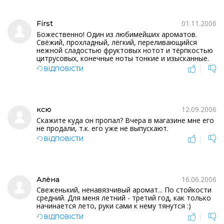
01.11.2006
First
Божественно! Один из любимейших ароматов.
Свёжий, прохладный, лёгкий, переливающийся
нежной сладостью фруктовых нотот и тёрпкостью
цитрусовых, конечные ноты тонкие и изысканные.
|
ВІДПОВІСТИ
12.09.2006
ксю
Скажите куда он пропал? Вчера в магазине мне его
не продали, т.к. его уже не выпускают.
|
ВІДПОВІСТИ
16.06.2006
Алёна
Свеженький, ненавязчивый аромат... По стойкости
средний. Для меня летний - третий год, как только
начинается лето, руки сами к нему тянутся :)
|
ВІДПОВІСТИ