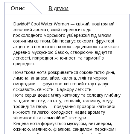
Опис
Відгуки
Davidoff Cool Water Woman — свіжий, повітряний і
жіночний аромат, який переносить до
прохолодного морського узбережжя під м’яким
сонячним світлом. Він поєднує соковиті фруктові
акценти з ніжною квітковою серцевиною та м'якою
деревно-мускусною базою, створюючи відчуття
легкості, природної жіночності та гармонії з
природою.
Початкова нота розкривається соковитістю дині,
лимона, ананаса, айви, калона, лілії та чорної
смородини — фруктово-квітковий старт дарує
яскравість, свіжість і бадьору легкість.
Нота серця додає м'яку квіткову та солодку глибину
завдяки лотосу, латату, конвалії, жасмину, меду,
троянді та глоду — поєднання прозорої квіткової
ніжності та легкої солодкості надає аромату
жіночності та гармонійної текстури.
Кінцева нота формується мускусом, ветивером,
ожиною, малиною, фіалкою, сандалом, персиком і