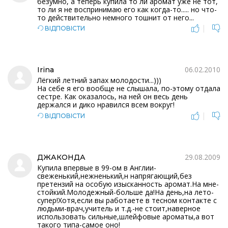
безумно, а теперь купила то ли аромат уже не тот,
то ли я не воспринимаю его как когда-то..... но что-
то действительно немного тошнит от него...
|
ВІДПОВІСТИ
06.02.2010
Irina
Лёгкий летний запах молодости...)))
На себе я его вообще не слышала, по-этому отдала
сестре. Как оказалось, на ней он весь день
держался и дико нравился всем вокруг!
|
ВІДПОВІСТИ
29.08.2009
ДЖАКОНДА
Купила впервые в 99-ом в Англии-
свеженький,нежненький,н напрягающий,без
претензий на особую изысканность аромат.На мне-
стойкий.Молодежный-больше да!На день,на лето-
супер!Хотя,если вы работаете в тесном контакте с
людьми-врач,учитель и т.д.-не стоит,наверное
использовать сильные,шлейфовые ароматы,а вот
такого типа-самое оно!