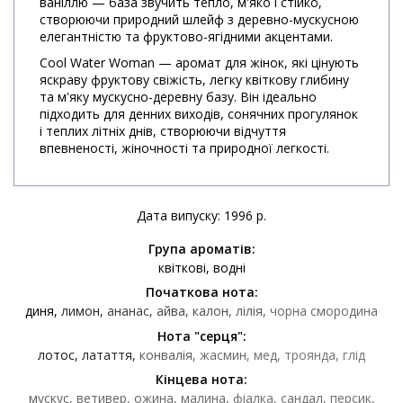
ваніллю — база звучить тепло, м'яко і стійко,
створюючи природний шлейф з деревно-мускусною
елегантністю та фруктово-ягідними акцентами.
Cool Water Woman — аромат для жінок, які цінують
яскраву фруктову свіжість, легку квіткову глибину
та м'яку мускусно-деревну базу. Він ідеально
підходить для денних виходів, сонячних прогулянок
і теплих літніх днів, створюючи відчуття
впевненості, жіночності та природної легкості.
Дата випуску: 1996 р.
Група ароматів:
квіткові
водні
Початкова нота:
диня
лимон
ананас
айва
калон
лілія
чорна смородина
Нота "серця":
лотос
латаття
конвалія
жасмин
мед
троянда
глід
Кінцева нота:
мускус
ветивер
ожина
малина
фіалка
сандал
персик