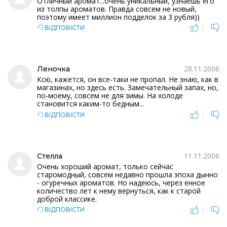
Отличный аромат...очень уникальный, узнаешь его
из толпы ароматов. Правда совсем не новый,
поэтому имеет миллион подделок за 3 рубля))
|
ВІДПОВІСТИ
28.11.2006
Леночка
Ксю, кажется, он все-таки не пропал. Не знаю, как в
магазинах, но здесь есть. Замечательный запах, но,
по-моему, совсем не для зимы. На холоде
становится каким-то бедным...
|
ВІДПОВІСТИ
11.11.2006
Стелла
Очень хороший аромат, только сейчас
старомодный, совсем недавно прошла эпоха дынно
- огуречных ароматов. Но надеюсь, через енное
количество лет к нему вернуться, как к старой
доброй классике.
|
ВІДПОВІСТИ