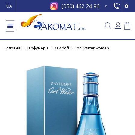
(050) 462 24 96
UA
Головна
Парфумерія
Davidoff
Cool Water women