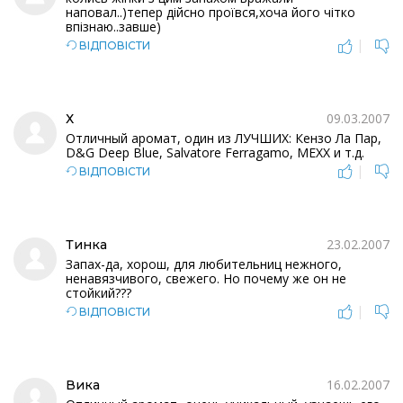
наповал..)тепер дійсно проївся,хоча його чітко
впізнаю..завше)
|
ВІДПОВІСТИ
09.03.2007
Х
Отличный аромат, один из ЛУЧШИХ: Кензо Ла Пар,
D&G Deep Blue, Salvatore Ferragamo, MEXX и т.д.
|
ВІДПОВІСТИ
23.02.2007
Тинка
Запах-да, хорош, для любительниц нежного,
ненавязчивого, свежего. Но почему же он не
стойкий???
|
ВІДПОВІСТИ
16.02.2007
Вика