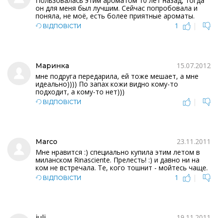
Пользовалась этим ароматом 10 лет назад, тогда
он для меня был лучшим. Сейчас попробовала и
поняла, не моё, есть более приятные ароматы.
1
|
ВІДПОВІСТИ
15.07.2012
Маринка
мне подруга передарила, ей тоже мешает, а мне
идеально)))) По запах кожи видно кому-то
подходит, а кому-то нет)))
|
ВІДПОВІСТИ
23.11.2011
Marco
Мне нравится :) специально купила этим летом в
миланском Rinasciente. Прелесть! :) и давно ни на
ком не встречала. Те, кого тошнит - мойтесь чаще.
1
|
ВІДПОВІСТИ
19.11.2011
juli