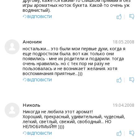
другому, кажется каким-то слишком прямым и без
игры ароматных ноток букета. Какой-то очень уж
водянистый).
|
ВІДПОВІСТИ
18.05.2008
Аноним
ностальжи.... это были мои первые духи, когда я
еще подростком была. вот как только они
появились - мне их родители и подарили. тогда
очень нравились. но с тех пор ни разу не
пользовалась и не возникает желания. хотя
воспоминания приятные...)))
|
ВІДПОВІСТИ
19.04.2008
Николь
Никогда не любила этот аромат!
Хороший, прекрасный, удивительный, чудесный,
легкий, светлый, свежий, свободный... НО
НЕЛЮБИМЫЙ!!!! ))))
|
ВІДПОВІСТИ