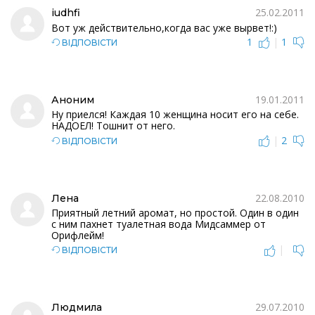
25.02.2011
iudhfi
Вот уж действительно,когда вас уже вырвет!:)
1
|
1
ВІДПОВІСТИ
19.01.2011
Аноним
Ну приелся! Каждая 10 женщина носит его на себе.
НАДОЕЛ! Тошнит от него.
|
2
ВІДПОВІСТИ
22.08.2010
Лена
Приятный летний аромат, но простой. Один в один
с ним пахнет туалетная вода Мидсаммер от
Орифлейм!
|
ВІДПОВІСТИ
29.07.2010
Людмила