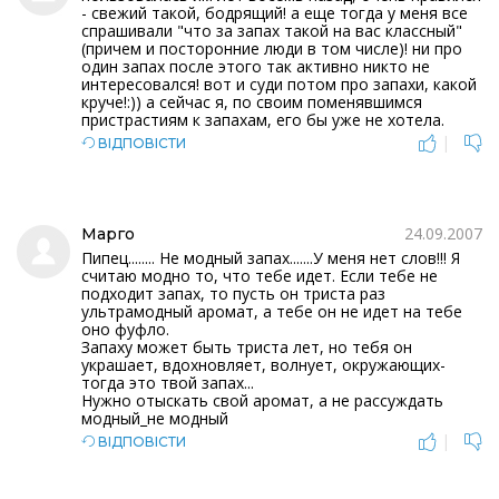
- свежий такой, бодрящий! а еще тогда у меня все
спрашивали "что за запах такой на вас классный"
(причем и посторонние люди в том числе)! ни про
один запах после этого так активно никто не
интересовался! вот и суди потом про запахи, какой
круче!:)) а сейчас я, по своим поменявшимся
пристрастиям к запахам, его бы уже не хотела.
|
ВІДПОВІСТИ
24.09.2007
Марго
Пипец........ Не модный запах.......У меня нет слов!!! Я
считаю модно то, что тебе идет. Если тебе не
подходит запах, то пусть он триста раз
ультрамодный аромат, а тебе он не идет на тебе
оно фуфло.
Запаху может быть триста лет, но тебя он
украшает, вдохновляет, волнует, окружающих-
тогда это твой запах...
Нужно отыскать свой аромат, а не рассуждать
модный_не модный
|
ВІДПОВІСТИ