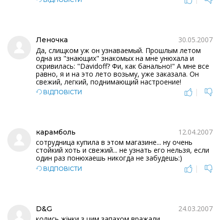
30.05.2007
Леночка
Да, слищком уж он узнаваемый. Прошлым летом
одна из "знающих" знакомых на мне унюхала и
скривилась: "Davidoff? Фи, как банально!" А мне все
равно, я и на это лето возьму, уже заказала. Он
свежий, легкий, поднимающий настроение!
|
ВІДПОВІСТИ
12.04.2007
карамболь
сотрудница купила в этом магазине... ну очень
стойкий хоть и свежий... не узнать его нельзя, если
один раз понюхаешь никогда не забудешь:)
|
ВІДПОВІСТИ
24.03.2007
D&G
колись жінки з цим запахом вражали