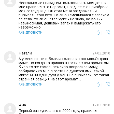
Несколько лет назад им пользовалась моя дочь и
мне нравился этот аромат, позднее его приобрела
моя сотрудница. Он стал меня раздражать и
вызывать тошноту. То ли он смешивался с запахом
ее тела, то ли он стал хуже - не знаю, но вонь -
невыносимая, дешевый запах и выдержать его
невозможно.
|
ВІДПОВІСТИ
24.03.2010
Натали
А у меня от него болела голова и тошнило.Отдала
маме, но когда та пришла в гости с этим ароматом
было то же самое, вежливо попросила маму,
собираясь ко мне в гости не душится ими, такой
мигрени ни одни духи у меня не вызывали, от такая
странная реакция на этот аромат....
|
ВІДПОВІСТИ
12.03.2010
Яна
Первый раз купила его в 2000 году, нравился