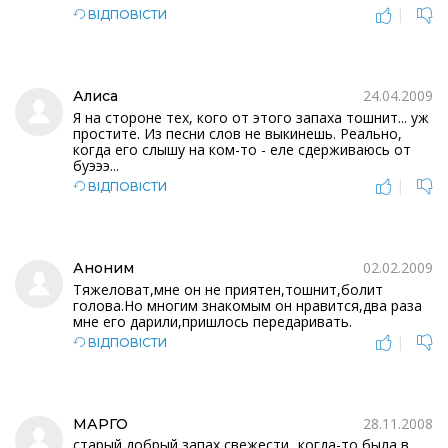
|
ВІДПОВІСТИ
24.04.2009
Алиса
Я на стороне тех, кого от этого запаха тошнит... уж
простите. Из песни слов не выкинешь. Реально,
когда его слышу на ком-то - еле сдерживаюсь от
буэээ...
|
ВІДПОВІСТИ
02.02.2009
Аноним
Тяжеловат,мне он не приятен,тошнит,болит
голова.Но многим знакомым он нравится,два раза
мне его дарили,пришлось передаривать.
|
ВІДПОВІСТИ
28.11.2008
МАРГО
старый добрый запах свежести...когда-то была в