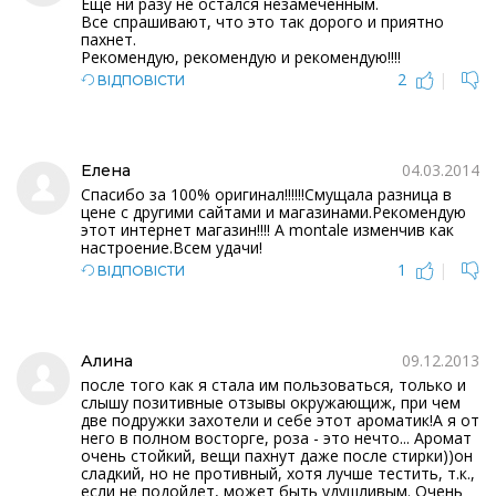
Еще ни разу не остался незамеченным.
Все спрашивают, что это так дорого и приятно
пахнет.
Рекомендую, рекомендую и рекомендую!!!!
2
|
ВІДПОВІСТИ
04.03.2014
Елена
Спасибо за 100% оригинал!!!!!!Смущала разница в
цене с другими сайтами и магазинами.Рекомендую
этот интернет магазин!!!! А montale изменчив как
настроение.Всем удачи!
1
|
ВІДПОВІСТИ
09.12.2013
Алина
после того как я стала им пользоваться, только и
слышу позитивные отзывы окружающиж, при чем
две подружки захотели и себе этот ароматик!А я от
него в полном восторге, роза - это нечто... Аромат
очень стойкий, вещи пахнут даже после стирки))он
сладкий, но не противный, хотя лучше тестить, т.к.,
если не подойдет, может быть удушливым. Очень