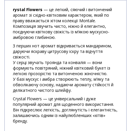
rystal Flowers
— це легкий, сяючий і витончений
аромат зі східно-квітковим характером, який по
праву вважається хітом колекції Montale.
Композиція звучить чисто, ніжно й елегантно,
поєднуючи квіткову свіжість із м’якою мускусно-
амбровою глибиною.
З перших нот аромат відкривається мандарином,
даруючи яскраву цитрусову іскру та відчуття
свіжості.
У серці звучать троянда та конвалія — вони
формують повітряний, ніжний квітковий букет із
легкою прозорістю та витонченою жіночністю.
У базі мускус і амбра створюють теплу, м’яку та
обволікаючу основу, надаючи аромату стійкості й
делікатного чистого шлейфу.
Crystal Flowers — це універсальний і дуже
популярний аромат для щоденного використання.
Він підкреслює легкість, доглянутість і елегантність,
залишаючись одним із найулюбленіших «хітів»
бренду.