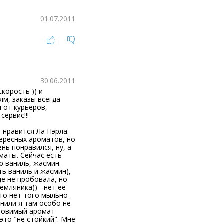
01.07.2011
|
30.06.2011
корость )) и
ям, заказы всегда
 от курьеров,
сервис!!!
е нравится Ла Пэрла.
ересных ароматов, но
ень понравился, ну, а
оматы. Сейчас есть
лю ваниль, жасмин.
ть ваниль и жасмин),
ще не пробовала, но
емляника)) - нет ее
что нет того мыльно-
нили я там особо не
уловимый аромат
это "не стойкий". Мне