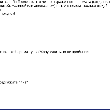
авится в Ла Пэрле то, что четко выраженного аромата (когда нел
никой, малиной или апельсином) нет. А в целом: сколько людей -
!
покупок!
И
сно,какой аромат у них?Хочу купить,но не пробывала.
И
подскажите плиз?
И