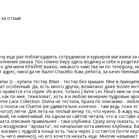
за отзыв!
И
очу еще раз поблагодарить сотрудников и курьеров магазина за с
олнения заказа. Постоянно беру здесь водичку и себе и родител
то для меня КРАЙНЕ важно, никакого хамства ни по телефону, ни
 адрес, никогда не было! Спасибо Вам, ребята, за качественный 
пах )): - купила тестер 80мл - тестер без крышки. Мне в принцип
т особенный. Да, есть много других, возможно даже более инт
 нравится эта серия. Из всех, только J`Aime Les Fleurs мне не оч
it, как по мне, тяжеловат, хоть я и люблю вечерние пудровые ар
me Lace Collection. Divina не тестила, брала по описанию - люб
о похож на Charme (не удивительно конечно - там ведь тоже ес
ного(!) легче. Для лета на теплый вечер то, что нужно. В жару е
зкий, не навязчивый. На одном из сайтов читала, что в составе з
омата описание правильнее - таки клубника. Сразу хочу сказать, 
-воздуховог "аромата", но начальная нота именно клубника. Ва
 жасмин с пудрой в конце есть. Часа через 2 остается почти не
ть чего именно)), но его хочется нюхать еще. Многие называют 