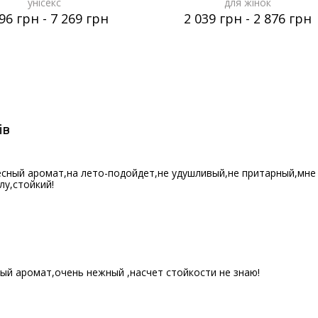
унісекс
для жінок
196 грн
-
7 269 грн
2 039 грн
-
2 876 грн
ів
сный аромат,на лето-подойдет,не удушливый,не притарный,мне
у,стойкий!
И
ый аромат,очень нежный ,насчет стойкости не знаю!
И