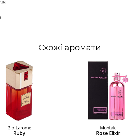
уша
а
Схожі аромати
Gio Larome
Montale
Ruby
Rose Elixir