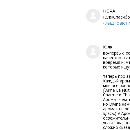
НЕРА
ЮЛЯ!Спасибо 
ВІДПОВІСТ
Юля
во-первых, х
качество вып
вовремя и, ч
которые ищут
теперь про за
Каждый арома
мне все равно
J`Aime La Nu
Charme и Char
Аромат чем-т
но Divina нам
аромат не ре
здесь.) У Ар
освежительно
услышала, но
сложно сказа