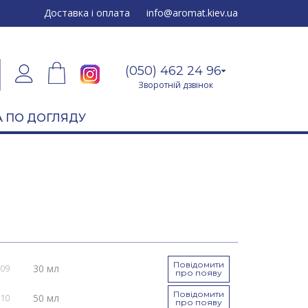
24 96
Доставка і оплата
info@aromat.kiev.ua
(050) 462 24 96
Зворотній дзвінок
 ПО ДОГЛЯДУ
Повідомити
30 мл
009
про появу
Повідомити
50 мл
010
про появу