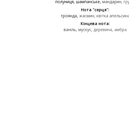
полуниця
шампанське
мандарин
гр
Нота "серця":
троянда
жасмин
квітка апельсин
Кінцева нота:
ваніль
мускус
деревина
амбра