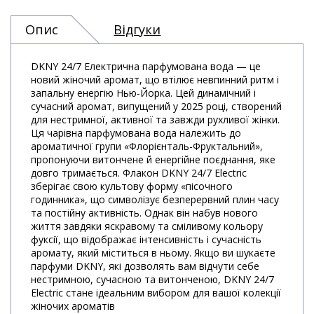
Опис
Відгуки
DKNY 24/7 Електрична парфумована вода — це
новий жіночий аромат, що втілює невпинний ритм і
запальну енергію Нью-Йорка. Цей динамічний і
сучасний аромат, випущений у 2025 році, створений
для нестримної, активної та завжди рухливої жінки.
Ця чарівна парфумована вода належить до
ароматичної групи «Флорієнталь-Фруктальний»,
пропонуючи витончене й енергійне поєднання, яке
довго тримається. Флакон DKNY 24/7 Electric
зберігає свою культову форму «пісочного
годинника», що символізує безперервний плин часу
та постійну активність. Однак він набув нового
життя завдяки яскравому та сміливому кольору
фуксії, що відображає інтенсивність і сучасність
аромату, який міститься в ньому. Якщо ви шукаєте
парфуми DKNY, які дозволять вам відчути себе
нестримною, сучасною та витонченою, DKNY 24/7
Electric стане ідеальним вибором для вашої колекції
жіночих ароматів