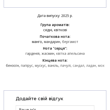
Дата випуску: 2025 р.
Група ароматів:
східні
квіткові
Початкова нота:
манго
мандарин
бергамот
Нота "серця":
гарденія
жасмин
квітка апельсина
Кінцева нота:
бензоїн
папірус
мускус
ваніль
пачулі
сандал
ладан
мох
Додайте свій відгук