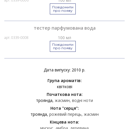
100 мл
арт. 0339-0006
Повідомити
про появу
тестер парфумована вода
100 мл
арт. 0339-0008
Повідомити
про появу
Дата випуску: 2010 р.
Група ароматів:
квіткові
Початкова нота:
троянда
жасмин
водні ноти
Нота "серця":
троянда
рожевий перець
жасмин
Кінцева нота:
мускус
амбра
деревина