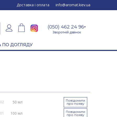
24 96
Доставка і оплата
info@aromat.kiev.ua
(050) 462 24 96
Зворотній дзвінок
 ПО ДОГЛЯДУ
Повідомити
50 мл
002
про появу
Повідомити
100 мл
001
про появу