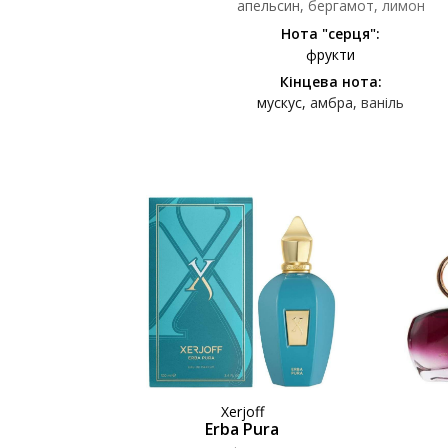
апельсин
бергамот
лимон
Нота "серця":
фрукти
Кінцева нота:
мускус
амбра
ваніль
Xerjoff
Erba Pura