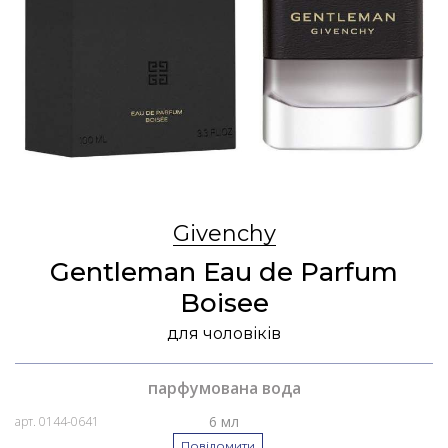
Givenchy
Gentleman Eau de Parfum
Boisee
для чоловіків
парфумована вода
6 мл
арт. 0144-0641
Повідомити