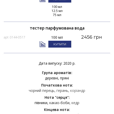
100 мл
12.5 мл
75 мл
тестер парфумована вода
2456 грн
100 мл
арт. 0144-0517
КУПИТИ
Дата випуску: 2020 р.
Група ароматів:
деревні
пряні
Початкова нота:
чорний перець
герань
коріандр
Нота "серця":
півники
какао-боби
кедр
Кінцева нота: