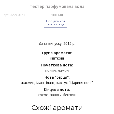
тестер парфумована вода
100 мл
арт. 0299-0151
Повідомити
про появу
Дата випуску: 2015 р.
Група ароматів:
квіткові
Початкова нота:
полин
лимон
Нота "серця":
жасмин
іланг-іланг
кактус "Цариця ночі"
Кінцева нота:
кокос
ваніль
бензоїн
Схожі аромати