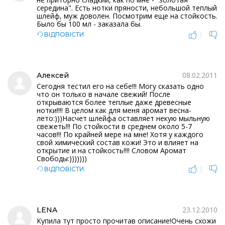
середина". Есть нотки пряности, небольшой теплый
шлейф, муж доволен. Посмотрим еще на стойкость.
Было бы 100 мл - заказала бы.
|
ВІДПОВІСТИ
08.02.2011
Алексей
Сегодня тестил его на себе!!! Могу сказать одно
что он только в начале свежий! После
открываются более теплые даже древесные
нотки!!!! В целом как для меня аромат весна-
лето:)))Насчет шлейфа оставляет некую мыльную
свежеть!!! По стойкости в среднем около 5-7
часов!!! По крайней мере на мне! Хотя у каждого
свой химический состав кожи! Это и влияет на
открытие и на стойкость!!!! Словом Аромат
Свободы:)))))))
|
ВІДПОВІСТИ
23.12.2010
LENA
Купила тут просто прочитав описание!Очень схожи