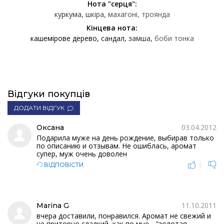
Нота "серця":
куркума
шкіра
махагоні
троянда
Кінцева нота:
кашемірове дерево
сандал
замша
боби тонка
Відгуки покупців
ДОДАТИ ВІДГУК
03.04.2012
Оксана
Подарила муже на день рождение, выбирав только
по описанию и отзывам. Не ошиблась, аромат
супер, муж очень доволен
|
ВІДПОВІСТИ
11.10.2011
Marina G
вчера доставили, понравился. Аромат не свежий и
не приторно сладкий, как по мне - "золотая