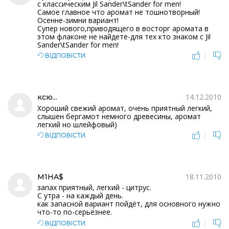
с классическим Jil Sander\tSander for men!
Самое главное что аромат не тошнотворный!
Осенне-зимни вариант!
Супер нового,приводящего в восторг аромата в
этом флаконе не найдете-для тех кто знаком с Jil
Sander\tSander for men!
|
ВІДПОВІСТИ
14.12.2010
ксю...
Хороший свежий аромат, очень приятный легкий,
слышен бергамот немного древесины, аромат
легкий но шлейфовый)
|
ВІДПОВІСТИ
18.11.2010
M1HA$
запах приятный, легкий - цитрус.
С утра - на каждый день.
как запасной вариант пойдёт, для основного нужно
что-то по-серьёзнее.
|
ВІДПОВІСТИ