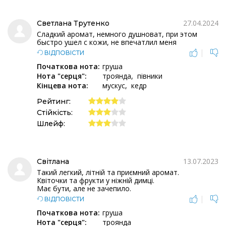
27.04.2024
Светлана Трутенко
Сладкий аромат, немного душноват, при этом
быстро ушел с кожи, не впечатлил меня
|
ВІДПОВІСТИ
Початкова нота:
груша
Нота "серця":
троянда
півники
Кінцева нота:
мускус
кедр
Рейтинг:
Стійкість:
Шлейф:
13.07.2023
Світлана
Такий легкий, літній та приємний аромат.
Квіточки та фрукти у ніжній димці.
Має бути, але не зачепило.
|
ВІДПОВІСТИ
Початкова нота:
груша
Нота "серця":
троянда