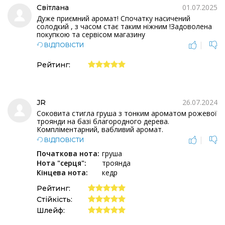
01.07.2025
Світлана
Дуже приємний аромат! Спочатку насичений
солодкий , з часом стає таким ніжним !Задоволена
покупкою та сервісом магазину
|
ВІДПОВІСТИ
Рейтинг:
26.07.2024
JR
Соковита стигла груша з тонким ароматом рожевої
троянди на базі благородного дерева.
Компліментарний, вабливий аромат.
|
ВІДПОВІСТИ
Початкова нота:
груша
Нота "серця":
троянда
Кінцева нота:
кедр
Рейтинг:
Стійкість:
Шлейф: