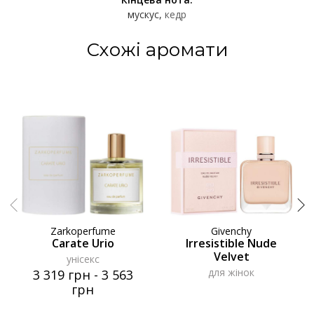
мускус
кедр
Схожі аромати
Zarkoperfume
Givenchy
Carate Urio
Irresistible Nude
Velvet
унісекс
для жінок
3 319 грн
-
3 563
грн