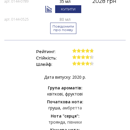
2028 грн
35 мл
арт. 0144-0789
КУПИТИ
80 мл
арт. 0144-0525
Повідомити
про появу
Рейтинг:
Стійкість:
Шлейф:
Дата випуску: 2020 р.
Група ароматів:
квіткові
фруктові
Початкова нота:
груша
амбретта
Нота "серця":
троянда
півники
Кінцева нота: