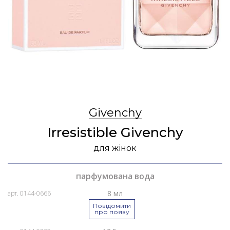
Givenchy
Irresistible Givenchy
для жінок
парфумована вода
8 мл
арт. 0144-0666
Повідомити
про появу