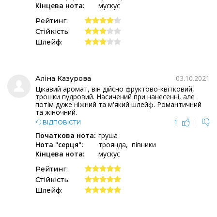
Кінцева нота:
мускус
Рейтинг:
Стійкість:
Шлейф:
03.10.2021
Аліна Казурова
Цікавий аромат, він дійсно фруктово-квітковий,
трошки пудровий. Насичений при нанесенні, але
потім дуже ніжний та м'який шлейф. Романтичний
та жіночний.
1
|
ВІДПОВІСТИ
Початкова нота:
груша
Нота "серця":
троянда
півники
Кінцева нота:
мускус
Рейтинг:
Стійкість:
Шлейф: