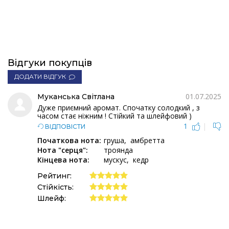
Відгуки покупців
ДОДАТИ ВІДГУК
01.07.2025
Муканська Світлана
Дуже приємний аромат. Спочатку солодкий , з
часом стає ніжним ! Стійкий та шлейфовий )
1
|
ВІДПОВІСТИ
Початкова нота:
груша
амбретта
Нота "серця":
троянда
Кінцева нота:
мускус
кедр
Рейтинг:
Стійкість:
Шлейф: