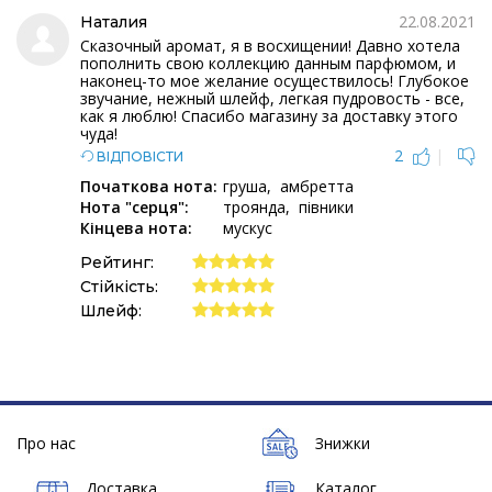
22.08.2021
Наталия
Сказочный аромат, я в восхищении! Давно хотела
пополнить свою коллекцию данным парфюмом, и
наконец-то мое желание осуществилось! Глубокое
звучание, нежный шлейф, легкая пудровость - все,
как я люблю! Спасибо магазину за доставку этого
чуда!
2
|
ВІДПОВІСТИ
Початкова нота:
груша
амбретта
Нота "серця":
троянда
півники
Кінцева нота:
мускус
Рейтинг:
Стійкість:
Шлейф:
Про нас
Знижки
Доставка
Каталог