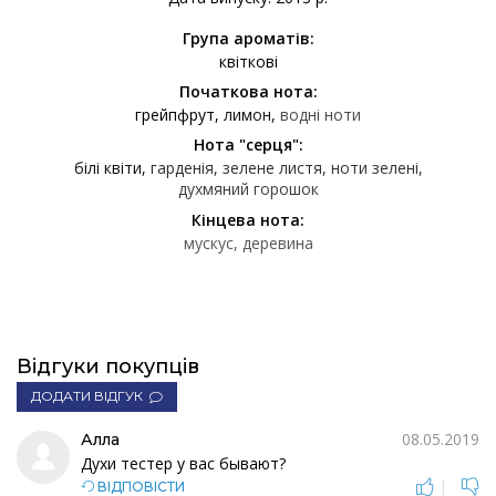
Група ароматів:
квіткові
Початкова нота:
грейпфрут
лимон
водні ноти
Нота "серця":
білі квіти
гарденія
зелене листя
ноти зелені
духмяний горошок
Кінцева нота:
мускус
деревина
Відгуки покупців
ДОДАТИ ВІДГУК
08.05.2019
Алла
Духи тестер у вас бывают?
|
ВІДПОВІСТИ