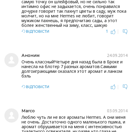
самую точку он шлейфовый, но не сильно так
интимно офис не задыхается, очень понравился
дочурке говорит так пахнут цветы в саду, муж пока
молчит, но на мне Hermes не любит, говорит
мужиком пахнешь, я предпочитаю сады, а этот
более женственный на зиму, класс, шикую
1
|
ВІДПОВІСТИ
24.09.2014
Аноним
Очень классный!Четыре дня назад была в Броке и
нанесла на блотер 7 разных ароматов.Самыми
долгоиграющими оказался этот аромат и ланком
бэль
|
ВІДПОВІСТИ
03.09.2014
Marco
Люблю чуть ли не все ароматы Hermes. А они меня
не очень. Достаточно одного маленького пшика, и
аромат обрушивается на меня с интенсивностью
туалетного освежителя, ну разве что глаза не