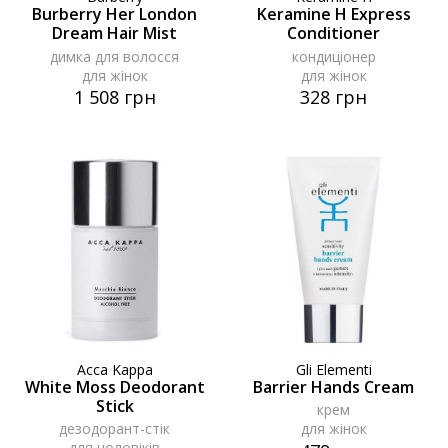
Burberry Her London
Keramine H Express
Dream Hair Mist
Conditioner
димка для волосся
кондиціонер
для жінок
для жінок
1 508 грн
328 грн
Acca Kappa
Gli Elementi
White Moss Deodorant
Barrier Hands Cream
Stick
крем
дезодорант-стік
для жінок
для чоловіків