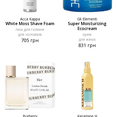
Acca Kappa
Gli Elementi
White Moss Shave Foam
Super Moisturizing
Ecocream
піна для гоління
для чоловіків
крем
для жінок
705 грн
831 грн
Burberry
Keramine H