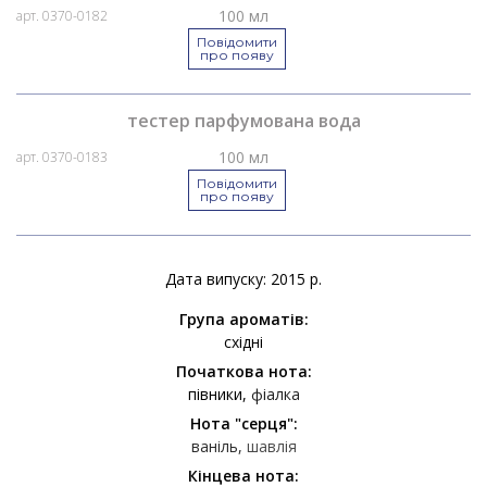
100 мл
арт. 0370-0182
Повідомити
про появу
тестер парфумована вода
100 мл
арт. 0370-0183
Повідомити
про появу
Дата випуску: 2015 р.
Група ароматів:
східні
Початкова нота:
півники
фіалка
Нота "серця":
ваніль
шавлія
Кінцева нота: