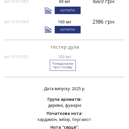
1669 грн
60 мл
арт. 0210-0303
КУПИТИ
2186 грн
100 мл
арт. 0210-0304
КУПИТИ
тестер духи
100 мл
арт. 0210-0302
Повідомити
про появу
Дата випуску: 2025 р.
Група ароматів:
деревні
фужерні
Початкова нота:
кардамон
імбир
бергамот
Нота "серця":