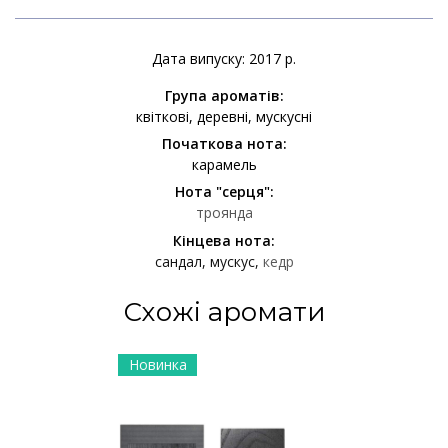
Дата випуску: 2017 р.
Група ароматів:
квіткові
деревні
мускусні
Початкова нота:
карамель
Нота "серця":
троянда
Кінцева нота:
сандал
мускус
кедр
Схожі аромати
Новинка