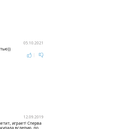
05.10.2021
тью))
|
12.09.2019
етит, играет! Сперва
купала вслепую, по