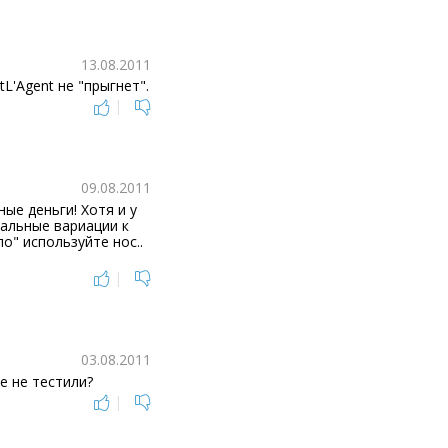
13.08.2011
L'Agent не "прыгнет".
|
09.08.2011
ые деньги! Хотя и у
тальные вариации к
ло" используйте нос..
|
03.08.2011
е не тестили?
|