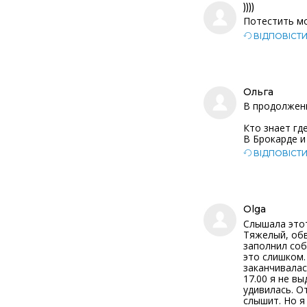
))))
Потестить мо
ВІДПОВІСТ
Ольга
В продолжен
Кто знает гд
В Брокарде и
ВІДПОВІСТ
Olga
Слышала этот
Тяжелый, обв
заполнил соб
это слишком.
заканчивалас
17.00 я не в
удивилась. О
слышит. Но я