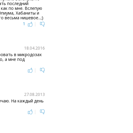
вать последний
 как по мне. Вслепую
Опиума, Хабаниты и
 весьма нишевое...;)
1
|
18.04.2016
зовать в микродозах
о, а мне под
|
27.08.2013
учаю. На каждый день
|