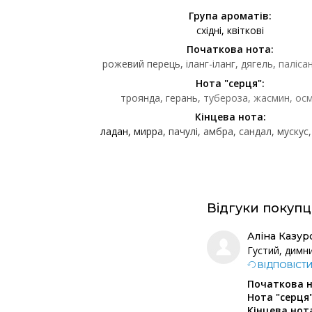
Група ароматів:
східні
квіткові
Початкова нота:
рожевий перець
іланг-іланг
дягель
паліса
Нота "серця":
троянда
герань
тубероза
жасмин
ос
Кінцева нота:
ладан
мирра
пачулі
амбра
сандал
мускус
Відгуки покупц
Аліна Казур
Густий, димни
ВІДПОВІСТ
Початкова н
Нота "серця"
Кінцева нот