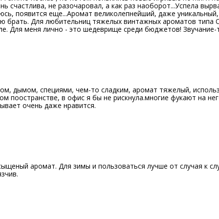
нь счастлива, не разочаровал, а как раз наоборот...Успела выр
юсь, появится еще...Аромат великолепнейший, даже уникальный,
ю брать. Для любительниц тяжелых винтажных ароматов типа 
ле. Для меня лично - это шедеврище среди бюджетов! Звучание-то
И
ом, дымом, специями, чем-то сладким, аромат тяжелый, исполь
том поостранстве, в офис я бы не рискнула.многие фукают на нег
ывает очень даже нравится.
И
сыщеный аромат. Для зимы и пользоваться лучше от случая к сл
зчив.
И