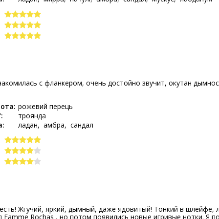
акомилась с фланкером, очень достойно звучит, окутан дымнос
И
ота:
рожевий перець
:
троянда
а:
ладан
амбра
сандал
лесть! Жгучий, яркий, дымный, даже ядовитый! Тонкий в шлейфе, л
 Famme Rochas , но потом появились новые игривые нотки. Я по