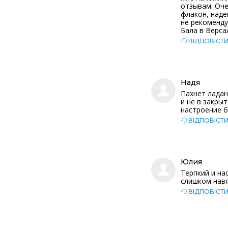
отзывам. Оче
флакон, наде
не рекоменду
Бала в Верса
ВІДПОВІСТ
Надя
Пахнет ладан
и не в закры
настроение б
ВІДПОВІСТ
Юлия
Терпкий и на
слишком навя
ВІДПОВІСТ