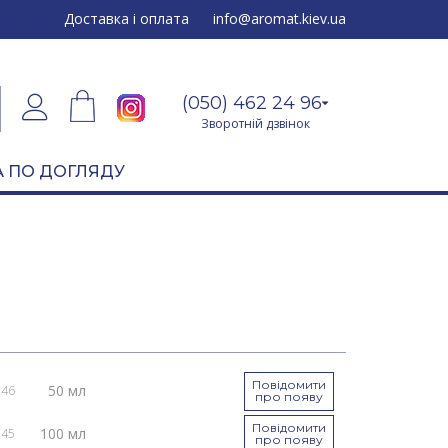
24 96
Доставка і оплата
info@aromat.kiev.ua
(050) 462 24 96
Зворотній дзвінок
 ПО ДОГЛЯДУ
Повідомити
50 мл
046
про появу
Повідомити
100 мл
045
про появу