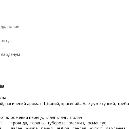
ндр
полин
мантус
лабданум
ів
ова
й, насичений аромат. Цікавий, красивий....Але дуже гучний, треба
И
ота:
рожевий перець
іланг-іланг
полин
:
троянда
герань
тубероза
жасмин
османтус
а:
ладан
мирра
пачулі
амбра
сандал
мускус
лабданум