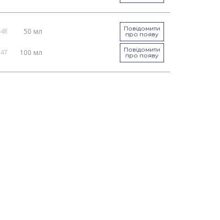
Повідомити
50 мл
048
про появу
Повідомити
100 мл
047
про появу