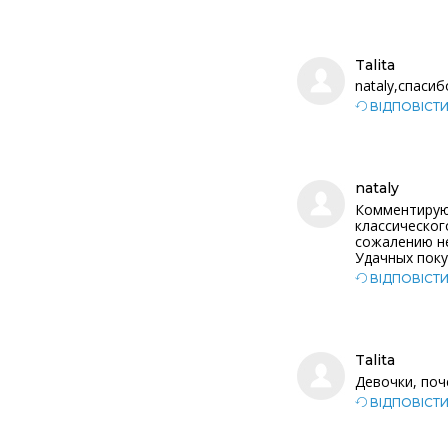
Talita
nataly,спасиб
ВІДПОВІСТ
nataly
Комментирую.
классическог
сожалению не 
Удачных поку
ВІДПОВІСТ
Talita
Девочки, поч
ВІДПОВІСТ