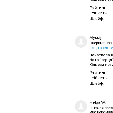
Рейтинг:
Стійкість:
Шлейф:
Alyssij
Впервые позн
ВІДПОВІСТ
Початкова н
Нота "серця"
Кінцева нот
Рейтинг:
Стійкість:
Шлейф:
Helga W.
О. какая пре
мне напомнил