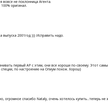
 я вовсе не поклонница Агента.
л 100% оригинал.
И
а выпуска 2001год ))) Исправить надо.
И
внивать первый АР с этим, они все хороши по-своему. Этот самы
 специи, по настроению на Опиум похож. Хорош)
И
, огромное спасибо Nataly, очень хотелось купить...теперь не х
И