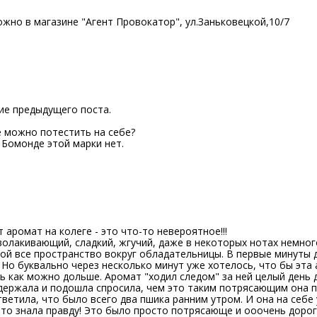
жно в магазине "Агент Провокатор", ул.Заньковецкой,10/7
И
ие предыдущего поста.
е можно потестить на себе?
 Бомонде этой марки нет.
И
 аромат на колеге - это что-то невероятное!!!
олакивающий, сладкий, жгучий, даже в некоторых нотах немног
ой все пространство вокруг обладательницы. В первые минуты 
 Но буквально через несколько минут уже хотелось, что бы эта
ь как можно дольше. Аромат "ходил следом" за ней целый день 
ыдержала и подошла спросила, чем это таким потрясающим она п
тветила, что было всего два пшика ранним утром. И она на себе
 то знала правду! Это было просто потрясающе и ооочень дорог