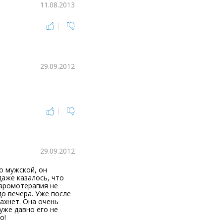
11.08.2013
|
29.09.2012
|
29.09.2012
о мужской, он
даже казалось, что
 аромотерапия не
до вечера. Уже после
ахнет. Она очень
 уже давно его не
о!