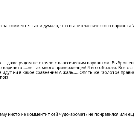
о за коммент-я так и думала, что выше классического варианта \t
И
......даже рядом не стояло с классическим вариантом. Выброшенн
о варианта .....не так много приверженцев! Я его обожаю. Все ос
идут ни в какое сравнение! А жаль.......Опять же "золотое прави
пок!
И
ему никто не комментит сей чудо-аромат? не понравился или ещ
И